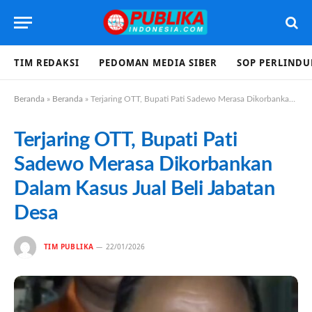
TIM REDAKSI
PEDOMAN MEDIA SIBER
SOP PERLIND
Beranda
»
Beranda
»
Terjaring OTT, Bupati Pati Sadewo Merasa Dikorbankan Dalam Kasus Jual Beli Jabatan Desa
Terjaring OTT, Bupati Pati
Sadewo Merasa Dikorbankan
Dalam Kasus Jual Beli Jabatan
Desa
TIM PUBLIKA
22/01/2026