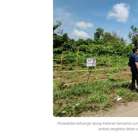
Perwakilan keluarga Ajung Kataren bersama Lu
terkait sengketa lahan 