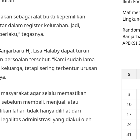
 lurah.
Ikuti F
Maf
men
nakan sebagai alat bukti kepemilikan
Lingkun
ar dalam register kelurahan. Jadi,
Random
berlaku,” tegasnya.
Banjarb
APEKSI 
Banjarbaru Hj. Lisa Halaby dapat turun
 persoalan tersebut. “Kami sudah lama
eluarga, tetapi sering terbentur urusan
S
ya.
i masyarakat agar selalu memastikan
3
sebelum membeli, menjual, atau
10
kan lahan tidak hanya dilihat dari
17
 legalitas administrasi yang diakui oleh
24
31