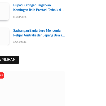
Bupati Katingan Targetkan
Kontingen Raih Prestasi Terbaik di
Porprov Kalteng 2026, Pengurus
05/08/2026
KONI Baru Resmi Dilantik
Sasirangan Banjarbaru Mendunia,
Pelajar Australia dan Jepang Belajar
Wastra Banjar Ramah Lingkungan
05/08/2026
A PILIHAN
ARA