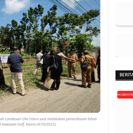
BERIT
NUSANT
rah Landasan Ulin Utara saat melakukan pemeriksaan lahan
di kawasan Golf, Kamis (9/10/2025).