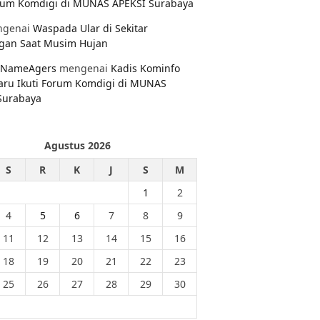
orum Komdigi di MUNAS APEKSI Surabaya
genai
Waspada Ular di Sekitar
gan Saat Musim Hujan
NameAgers
mengenai
Kadis Kominfo
aru Ikuti Forum Komdigi di MUNAS
Surabaya
Agustus 2026
S
R
K
J
S
M
1
2
4
5
6
7
8
9
11
12
13
14
15
16
18
19
20
21
22
23
25
26
27
28
29
30