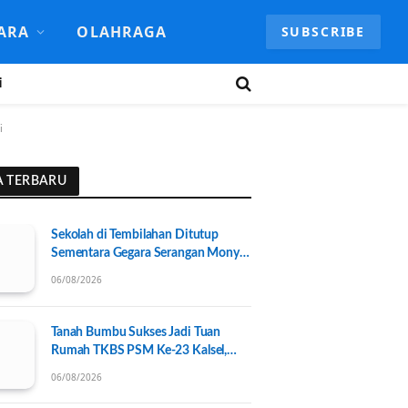
ARA
OLAHRAGA
SUBSCRIBE
i
i
A TERBARU
Sekolah di Tembilahan Ditutup
Sementara Gegara Serangan Monyet
Liar
06/08/2026
Tanah Bumbu Sukses Jadi Tuan
Rumah TKBS PSM Ke-23 Kalsel,
Perkuat Kolaborasi untuk
06/08/2026
Kesejahteraan Sosial