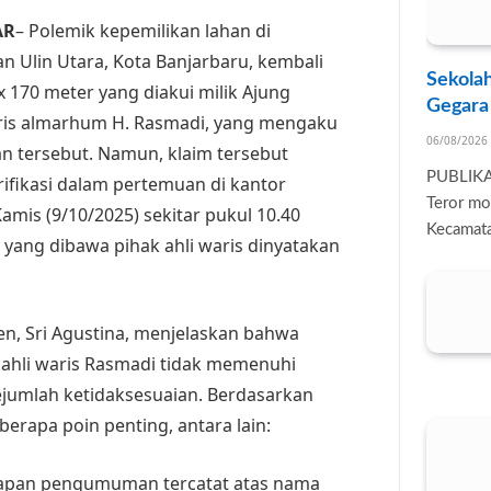
AR
– Polemik kepemilikan lahan di
n Ulin Utara, Kota Banjarbaru, kembali
Sekolah
 170 meter yang diakui milik Ajung
Gegara
 waris almarhum H. Rasmadi, yang mengaku
06/08/2026
an tersebut. Namun, klaim tersebut
PUBLIK
rifikasi dalam pertemuan di kantor
Teror mo
amis (9/10/2025) sekitar pukul 10.40
Kecamata
yang dibawa pihak ahli waris dinyatakan
en, Sri Agustina, menjelaskan bahwa
ahli waris Rasmadi tidak memenuhi
sejumlah ketidaksesuaian. Berdasarkan
erapa poin penting, antara lain:
papan pengumuman tercatat atas nama