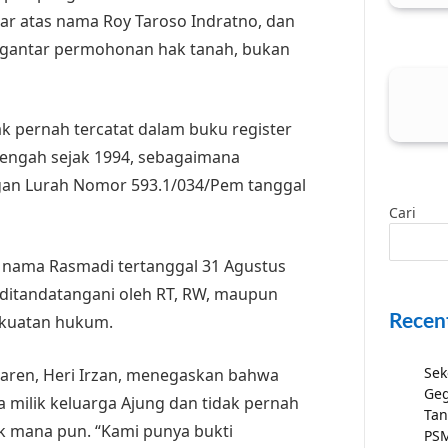
tar atas nama Roy Taroso Indratno, dan
ngantar permohonan hak tanah, bukan
ak pernah tercatat dalam buku register
Tengah sejak 1994, sebagaimana
gan Lurah Nomor 593.1/034/Pem tanggal
Cari
s nama Rasmadi tertanggal 31 Agustus
k ditandatangani oleh RT, RW, maupun
Recen
kekuatan hukum.
Sek
aren, Heri Irzan, menegaskan bahwa
Geg
 milik keluarga Ajung dan tidak pernah
Tan
ak mana pun. “Kami punya bukti
PSM