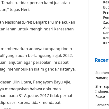
Kes
Tanah itu tidak pernah kami jual atau
Bup
un,” tegas Heri.
Pre
Pen
an Nasional (BPN) Banjarbaru melakukan
Sas
Aus
ilikan lahan untuk menghindari keresahan
Ra
Kot
KKN
ia, membenarkan adanya tumpang tindih
lf yang sudah berlangsung sejak 2022.
Recen
an lanjutan agar persoalan ini dapat
lagi menimbulkan klaim ganda,” katanya.
Stephen
Nanang 
dasan Ulin Utara, Pengayom Bayu Ajie,
Sheilas
nnya menegaskan bahwa dokumen
Indones
madi pada 31 Agustus 2017 tidak pernah
Peace
 diproses, karena tidak mendapat
Earnest