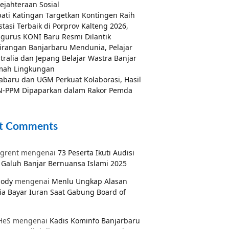
ejahteraan Sosial
ati Katingan Targetkan Kontingen Raih
stasi Terbaik di Porprov Kalteng 2026,
gurus KONI Baru Resmi Dilantik
irangan Banjarbaru Mendunia, Pelajar
tralia dan Jepang Belajar Wastra Banjar
mah Lingkungan
abaru dan UGM Perkuat Kolaborasi, Hasil
-PPM Dipaparkan dalam Rakor Pemda
t Comments
grent
mengenai
73 Peserta Ikuti Audisi
Galuh Banjar Bernuansa Islami 2025
pody
mengenai
Menlu Ungkap Alasan
ia Bayar Iuran Saat Gabung Board of
HeS
mengenai
Kadis Kominfo Banjarbaru