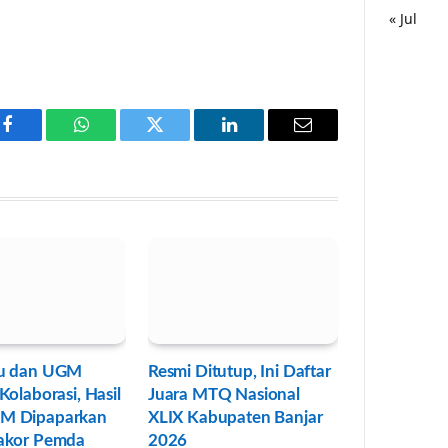
« Jul
Facebook
WhatsApp
Twitter
LinkedIn
Email
u dan UGM
Resmi Ditutup, Ini Daftar
Kolaborasi, Hasil
Juara MTQ Nasional
M Dipaparkan
XLIX Kabupaten Banjar
akor Pemda
2026