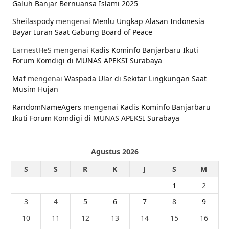
Galuh Banjar Bernuansa Islami 2025
Sheilaspody
mengenai
Menlu Ungkap Alasan Indonesia
Bayar Iuran Saat Gabung Board of Peace
EarnestHeS
mengenai
Kadis Kominfo Banjarbaru Ikuti
Forum Komdigi di MUNAS APEKSI Surabaya
Maf
mengenai
Waspada Ular di Sekitar Lingkungan Saat
Musim Hujan
RandomNameAgers
mengenai
Kadis Kominfo Banjarbaru
Ikuti Forum Komdigi di MUNAS APEKSI Surabaya
Agustus 2026
S
S
R
K
J
S
M
1
2
3
4
5
6
7
8
9
10
11
12
13
14
15
16