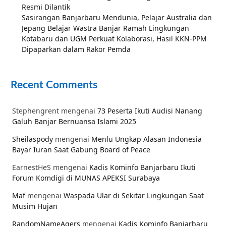
Resmi Dilantik
Sasirangan Banjarbaru Mendunia, Pelajar Australia dan
Jepang Belajar Wastra Banjar Ramah Lingkungan
Kotabaru dan UGM Perkuat Kolaborasi, Hasil KKN-PPM
Dipaparkan dalam Rakor Pemda
Recent Comments
Stephengrent
mengenai
73 Peserta Ikuti Audisi Nanang
Galuh Banjar Bernuansa Islami 2025
Sheilaspody
mengenai
Menlu Ungkap Alasan Indonesia
Bayar Iuran Saat Gabung Board of Peace
EarnestHeS
mengenai
Kadis Kominfo Banjarbaru Ikuti
Forum Komdigi di MUNAS APEKSI Surabaya
Maf
mengenai
Waspada Ular di Sekitar Lingkungan Saat
Musim Hujan
RandomNameAgers
mengenai
Kadis Kominfo Banjarbaru