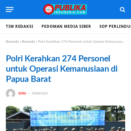
TIM REDAKSI
PEDOMAN MEDIA SIBER
SOP PERLIND
Beranda
»
Beranda
»
Polri Kerahkan 274 Personel untuk Operasi Kemanusiaan di Papua Barat
Polri Kerahkan 274 Personel
untuk Operasi Kemanusiaan di
Papua Barat
DIBA
18/04/2025