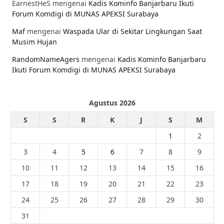
EarnestHeS
mengenai
Kadis Kominfo Banjarbaru Ikuti
Forum Komdigi di MUNAS APEKSI Surabaya
Maf
mengenai
Waspada Ular di Sekitar Lingkungan Saat
Musim Hujan
RandomNameAgers
mengenai
Kadis Kominfo Banjarbaru
Ikuti Forum Komdigi di MUNAS APEKSI Surabaya
Agustus 2026
S
S
R
K
J
S
M
1
2
3
4
5
6
7
8
9
10
11
12
13
14
15
16
17
18
19
20
21
22
23
24
25
26
27
28
29
30
31