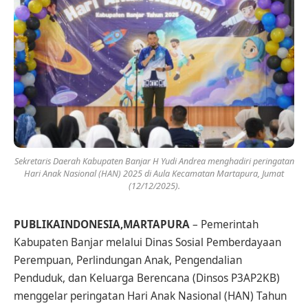
Sekretaris Daerah Kabupaten Banjar H Yudi Andrea menghadiri peringatan
Hari Anak Nasional (HAN) 2025 di Aula Kecamatan Martapura, Jumat
(12/12/2025).
PUBLIKAINDONESIA,MARTAPURA
– Pemerintah
Kabupaten Banjar melalui Dinas Sosial Pemberdayaan
Perempuan, Perlindungan Anak, Pengendalian
Penduduk, dan Keluarga Berencana (Dinsos P3AP2KB)
menggelar peringatan Hari Anak Nasional (HAN) Tahun