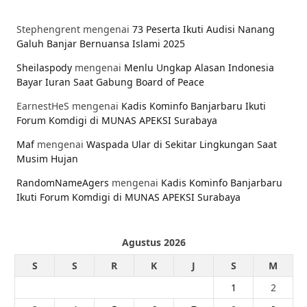
Stephengrent
mengenai
73 Peserta Ikuti Audisi Nanang
Galuh Banjar Bernuansa Islami 2025
Sheilaspody
mengenai
Menlu Ungkap Alasan Indonesia
Bayar Iuran Saat Gabung Board of Peace
EarnestHeS
mengenai
Kadis Kominfo Banjarbaru Ikuti
Forum Komdigi di MUNAS APEKSI Surabaya
Maf
mengenai
Waspada Ular di Sekitar Lingkungan Saat
Musim Hujan
RandomNameAgers
mengenai
Kadis Kominfo Banjarbaru
Ikuti Forum Komdigi di MUNAS APEKSI Surabaya
Agustus 2026
S
S
R
K
J
S
M
1
2