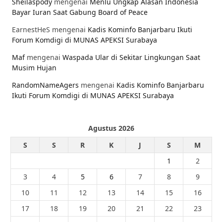
Sheilaspody
mengenai
Menlu Ungkap Alasan Indonesia
Bayar Iuran Saat Gabung Board of Peace
EarnestHeS
mengenai
Kadis Kominfo Banjarbaru Ikuti
Forum Komdigi di MUNAS APEKSI Surabaya
Maf
mengenai
Waspada Ular di Sekitar Lingkungan Saat
Musim Hujan
RandomNameAgers
mengenai
Kadis Kominfo Banjarbaru
Ikuti Forum Komdigi di MUNAS APEKSI Surabaya
Agustus 2026
S
S
R
K
J
S
M
1
2
3
4
5
6
7
8
9
10
11
12
13
14
15
16
17
18
19
20
21
22
23