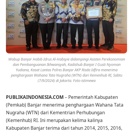
Wabup Banjar Habib Idrus Al-Habsyie didampingi Asisten Perekonomian
dan Pembanguanan Ikhwansyah, Kadishub Banjar I Gusti Nyoman
Yudiana, Kasat Lantas Polres Banjar AKP Risda Idfira menerima
penghargaan Wahana Tata Nugraha (WTN) dari Kemenhub RI, Sabtu
(7/9/2024) di Jakarta. Foto-istimewa
PUBLIKAINDONESIA.COM
– Pemerintah Kabupaten
(Pemkab) Banjar menerima penghargaan Wahana Tata
Nugraha (WTN) dari Kementrian Perhubungan
(Kemenhub) RI. Ini merupakan kelima kalinya
Kabupaten Banjar terima dari tahun 2014, 2015, 2016,