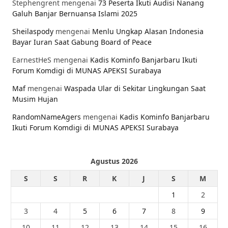
Stephengrent
mengenai
73 Peserta Ikuti Audisi Nanang
Galuh Banjar Bernuansa Islami 2025
Sheilaspody
mengenai
Menlu Ungkap Alasan Indonesia
Bayar Iuran Saat Gabung Board of Peace
EarnestHeS
mengenai
Kadis Kominfo Banjarbaru Ikuti
Forum Komdigi di MUNAS APEKSI Surabaya
Maf
mengenai
Waspada Ular di Sekitar Lingkungan Saat
Musim Hujan
RandomNameAgers
mengenai
Kadis Kominfo Banjarbaru
Ikuti Forum Komdigi di MUNAS APEKSI Surabaya
Agustus 2026
S
S
R
K
J
S
M
1
2
3
4
5
6
7
8
9
10
11
12
13
14
15
16