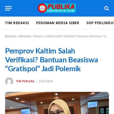
TIM REDAKSI
PEDOMAN MEDIA SIBER
SOP PERLIND
Beranda
»
Beranda
»
Pemprov Kaltim Salah Verifikasi? Bantuan Beasiswa “Gratispol” Jadi Polemik
Pemprov Kaltim Salah
Verifikasi? Bantuan Beasiswa
“Gratispol” Jadi Polemik
TIM PUBLIKA
23/01/2026