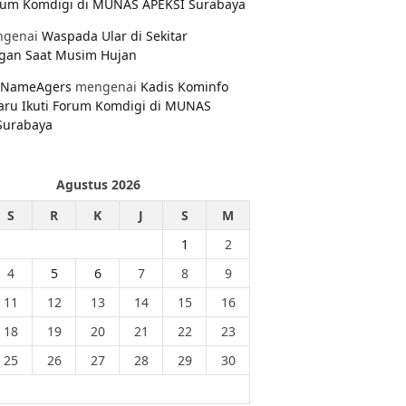
orum Komdigi di MUNAS APEKSI Surabaya
genai
Waspada Ular di Sekitar
gan Saat Musim Hujan
NameAgers
mengenai
Kadis Kominfo
aru Ikuti Forum Komdigi di MUNAS
Surabaya
Agustus 2026
S
R
K
J
S
M
1
2
4
5
6
7
8
9
11
12
13
14
15
16
18
19
20
21
22
23
25
26
27
28
29
30