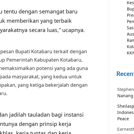
Kes
Bup
ru tentu dengan semangat baru
Pre
uk memberikan yang terbaik
Pen
Sas
arakatnya secara luas,” ucapnya.
Aus
Ra
Kot
pesan Bupati Kotabaru terkait dengan
KKN
gkup Pemerintah Kabupaten Kotabaru,
 memaksimalkan potensi yang ada guna
Recen
pada masyarakat, yang kedua untuk
mpakan, yang ketiga bekerjalah dengan
Stephen
aru.
Nanang 
Sheilas
Indones
dan jadilah tauladan bagi instansi
Peace
entunya dengan prinsip kerja
Earnest
ikhlas, kerja tuntas dan kerja