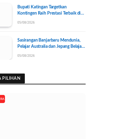
Bupati Katingan Targetkan
Kontingen Raih Prestasi Terbaik di
Porprov Kalteng 2026, Pengurus
05/08/2026
KONI Baru Resmi Dilantik
Sasirangan Banjarbaru Mendunia,
Pelajar Australia dan Jepang Belajar
Wastra Banjar Ramah Lingkungan
05/08/2026
A PILIHAN
ARA