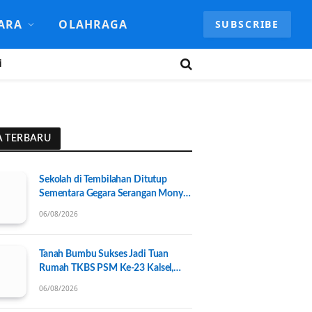
ARA
OLAHRAGA
SUBSCRIBE
i
A TERBARU
Sekolah di Tembilahan Ditutup
Sementara Gegara Serangan Monyet
Liar
06/08/2026
Tanah Bumbu Sukses Jadi Tuan
Rumah TKBS PSM Ke-23 Kalsel,
Perkuat Kolaborasi untuk
06/08/2026
Kesejahteraan Sosial