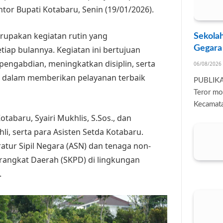
tor Bupati Kotabaru, Senin (19/01/2026).
rupakan kegiatan rutin yang
Sekolah
Gegara
tiap bulannya. Kegiatan ini bertujuan
ngabdian, meningkatkan disiplin, serta
06/08/2026
dalam memberikan pelayanan terbaik
PUBLIK
Teror mo
Kecamata
otabaru, Syairi Mukhlis, S.Sos., dan
hli, serta para Asisten Setda Kotabaru.
aratur Sipil Negara (ASN) dan tenaga non-
erangkat Daerah (SKPD) di lingkungan
.