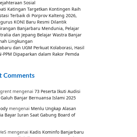
ejahteraan Sosial
ati Katingan Targetkan Kontingen Raih
stasi Terbaik di Porprov Kalteng 2026,
gurus KONI Baru Resmi Dilantik
irangan Banjarbaru Mendunia, Pelajar
tralia dan Jepang Belajar Wastra Banjar
mah Lingkungan
abaru dan UGM Perkuat Kolaborasi, Hasil
-PPM Dipaparkan dalam Rakor Pemda
t Comments
grent
mengenai
73 Peserta Ikuti Audisi
Galuh Banjar Bernuansa Islami 2025
pody
mengenai
Menlu Ungkap Alasan
ia Bayar Iuran Saat Gabung Board of
HeS
mengenai
Kadis Kominfo Banjarbaru