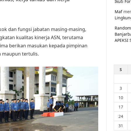
Ikuti F
Maf
men
Lingkun
Random
kok dan fungsi jabatan masing-masing,
Banjarb
gkatan kualitas kinerja ASN, terutama
APEKSI 
elima berikan masukan kepada pimpinan
n maupun tertulis.
S
3
10
17
24
31