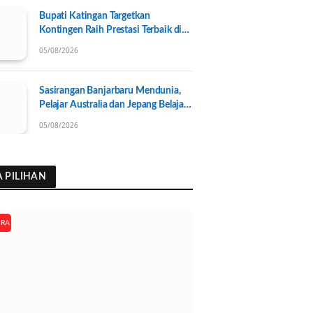
Bupati Katingan Targetkan
Kontingen Raih Prestasi Terbaik di
Porprov Kalteng 2026, Pengurus
05/08/2026
KONI Baru Resmi Dilantik
Sasirangan Banjarbaru Mendunia,
Pelajar Australia dan Jepang Belajar
Wastra Banjar Ramah Lingkungan
05/08/2026
A PILIHAN
ARA