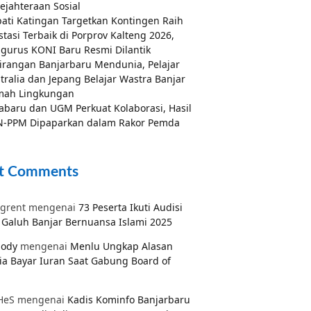
ejahteraan Sosial
ati Katingan Targetkan Kontingen Raih
stasi Terbaik di Porprov Kalteng 2026,
gurus KONI Baru Resmi Dilantik
irangan Banjarbaru Mendunia, Pelajar
tralia dan Jepang Belajar Wastra Banjar
mah Lingkungan
abaru dan UGM Perkuat Kolaborasi, Hasil
-PPM Dipaparkan dalam Rakor Pemda
t Comments
grent
mengenai
73 Peserta Ikuti Audisi
Galuh Banjar Bernuansa Islami 2025
pody
mengenai
Menlu Ungkap Alasan
ia Bayar Iuran Saat Gabung Board of
HeS
mengenai
Kadis Kominfo Banjarbaru