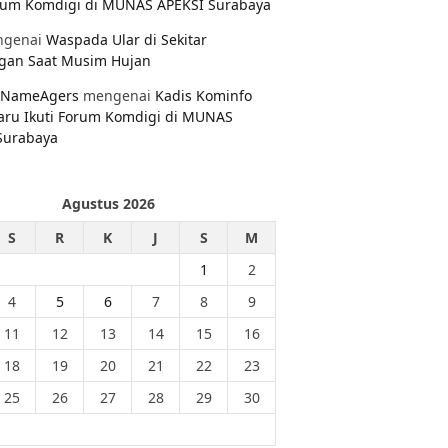
orum Komdigi di MUNAS APEKSI Surabaya
genai
Waspada Ular di Sekitar
gan Saat Musim Hujan
NameAgers
mengenai
Kadis Kominfo
aru Ikuti Forum Komdigi di MUNAS
Surabaya
Agustus 2026
S
R
K
J
S
M
1
2
4
5
6
7
8
9
11
12
13
14
15
16
18
19
20
21
22
23
25
26
27
28
29
30