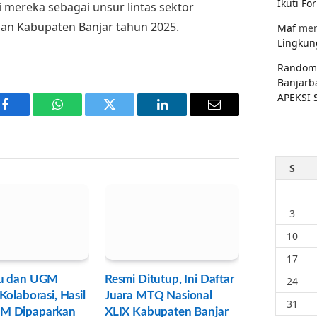
Ikuti F
 mereka sebagai unsur lintas sektor
an Kabupaten Banjar tahun 2025.
Maf
men
Lingkun
Random
Banjarb
APEKSI 
Facebook
WhatsApp
Twitter
LinkedIn
Email
S
3
10
17
u dan UGM
Resmi Ditutup, Ini Daftar
24
Kolaborasi, Hasil
Juara MTQ Nasional
31
M Dipaparkan
XLIX Kabupaten Banjar