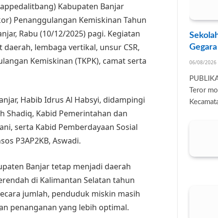
appedalitbang) Kabupaten Banjar
kor) Penanggulangan Kemiskinan Tahun
jar, Rabu (10/12/2025) pagi. Kegiatan
Sekolah
t daerah, lembaga vertikal, unsur CSR,
Gegara
ulangan Kemiskinan (TKPK), camat serta
06/08/2026
PUBLIK
Teror mo
anjar, Habib Idrus Al Habsyi, didampingi
Kecamata
ah Shadiq, Kabid Pemerintahan dan
i, serta Kabid Pemberdayaan Sosial
nsos P3AP2KB, Aswadi.
paten Banjar tetap menjadi daerah
erendah di Kalimantan Selatan tahun
secara jumlah, penduduk miskin masih
n penanganan yang lebih optimal.