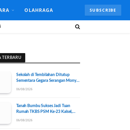
ARA
OLAHRAGA
SUBSCRIBE
i
A TERBARU
Sekolah di Tembilahan Ditutup
Sementara Gegara Serangan Monyet
Liar
06/08/2026
Tanah Bumbu Sukses Jadi Tuan
Rumah TKBS PSM Ke-23 Kalsel,
Perkuat Kolaborasi untuk
06/08/2026
Kesejahteraan Sosial