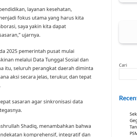
pendidikan, layanan kesehatan,
menjadi fokus utama yang harus kita
orasi, saya yakin kita dapat
asaran,” ujarnya.
a 2025 pemerintah pusat mulai
kinan melalui Data Tunggal Sosial dan
Cari
a itu, seluruh perangkat daerah diminta
a aksi secara jelas, terukur, dan tepat
.
Recen
tepat sasaran agar sinkronisasi data
” tegasnya.
Sek
Geg
Nashrullah Shadiq, menambahkan bahwa
Tan
PSM
dekatan komprehensif, integratif dan