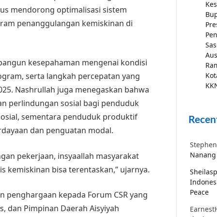
Kes
rus mendorong optimalisasi sistem
Bup
ogram penanggulangan kemiskinan di
Pre
Pen
Sas
Aus
terbangun kesepahaman mengenai kondisi
Ra
ogram, serta langkah percepatan yang
Kot
KKN
025. Nashrullah juga menegaskan bahwa
n perlindungan sosial bagi penduduk
 sosial, sementara penduduk produktif
Recen
dayaan dan penguatan modal.
Stephen
Nanang 
gan pekerjaan, insyaallah masyarakat
s kemiskinan bisa terentaskan,” ujarnya.
Sheilas
Indones
Peace
an penghargaan kepada Forum CSR yang
as, dan Pimpinan Daerah Aisyiyah
Earnest