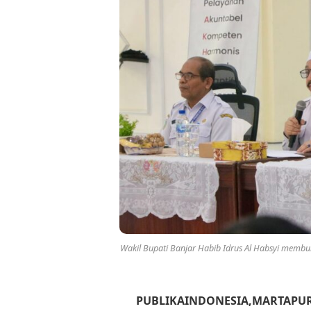
Wakil Bupati Banjar Habib Idrus Al Habsyi mem
PUBLIKAINDONESIA,MARTAPU