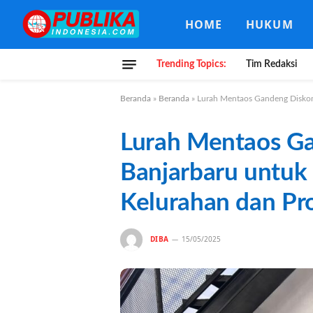
HOME
HUKUM
Trending Topics:
Tim Redaksi
Beranda
»
Beranda
»
Lurah Mentaos Gandeng Disko
Lurah Mentaos G
Banjarbaru untu
Kelurahan dan Pr
DIBA
15/05/2025