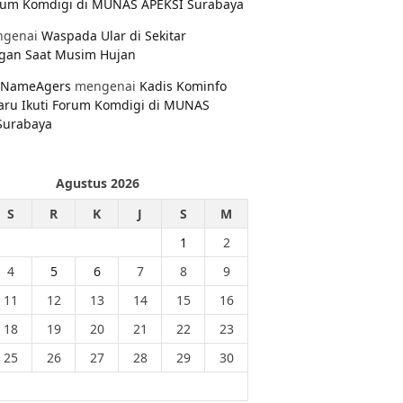
orum Komdigi di MUNAS APEKSI Surabaya
genai
Waspada Ular di Sekitar
gan Saat Musim Hujan
NameAgers
mengenai
Kadis Kominfo
aru Ikuti Forum Komdigi di MUNAS
Surabaya
Agustus 2026
S
R
K
J
S
M
1
2
4
5
6
7
8
9
11
12
13
14
15
16
18
19
20
21
22
23
25
26
27
28
29
30