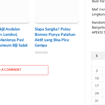
Ikuti F
Maf
men
Lingkun
Random
Banjarb
jil Andalan
Siapa Sangka? Pulau
APEKSI 
: Lembut,
Borneo Punya Patahan
Manisnya Pas!
Aktif yang Bisa Picu
msum Biji Salak
Gempa
18/02/2026
S
 A COMMENT
3
10
17
24
31