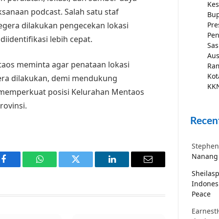
Kes
anaan podcast. Salah satu staf
Bup
gera dilakukan pengecekan lokasi
Pre
Pen
iidentifikasi lebih cepat.
Sas
Aus
aos meminta agar penataan lokasi
Ra
Kot
gera dilakukan, demi mendukung
KKN
 memperkuat posisi Kelurahan Mentaos
rovinsi.
Recen
Stephen
Nanang 
Facebook
WhatsApp
Twitter
LinkedIn
Email
Sheilas
Indones
Peace
Earnest