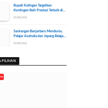
Bupati Katingan Targetkan
Kontingen Raih Prestasi Terbaik di
Porprov Kalteng 2026, Pengurus
05/08/2026
KONI Baru Resmi Dilantik
Sasirangan Banjarbaru Mendunia,
Pelajar Australia dan Jepang Belajar
Wastra Banjar Ramah Lingkungan
05/08/2026
A PILIHAN
ARA