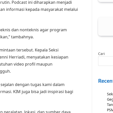
rutin. Podcast ini diharapkan menjadi
an informasi kepada masyarakat melalui
teknis dan nonteknis agar program
sikan,” tambahnya.
intaan tersebut. Kepala Seksi
Cari
nni Herriadi, menyatakan kesiapan
tuhan video profil maupun
gguh.
Recen
 sejalan dengan tugas kami dalam
si. KIM juga bisa jadi inspirasi bagi
Sek
Geg
Tan
PSM
 peralatan, lokasi, dan sumber daya