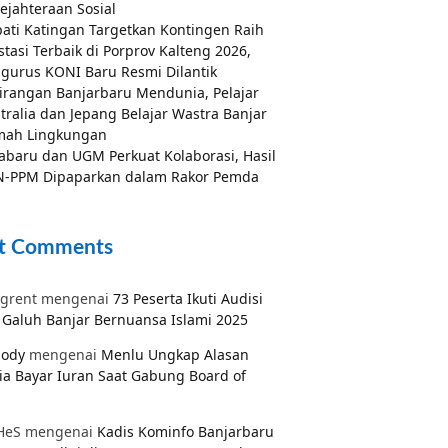
ejahteraan Sosial
ati Katingan Targetkan Kontingen Raih
stasi Terbaik di Porprov Kalteng 2026,
gurus KONI Baru Resmi Dilantik
irangan Banjarbaru Mendunia, Pelajar
tralia dan Jepang Belajar Wastra Banjar
mah Lingkungan
abaru dan UGM Perkuat Kolaborasi, Hasil
-PPM Dipaparkan dalam Rakor Pemda
t Comments
grent
mengenai
73 Peserta Ikuti Audisi
Galuh Banjar Bernuansa Islami 2025
pody
mengenai
Menlu Ungkap Alasan
ia Bayar Iuran Saat Gabung Board of
HeS
mengenai
Kadis Kominfo Banjarbaru