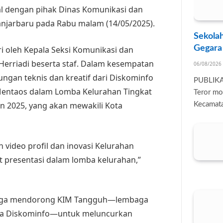
 dengan pihak Dinas Komunikasi dan
anjarbaru pada Rabu malam (14/05/2025).
Sekolah
Gegara
ri oleh Kepala Seksi Komunikasi dan
erriadi beserta staf. Dalam kesempatan
06/08/2026
ngan teknis dan kreatif dari Diskominfo
PUBLIK
Mentaos dalam Lomba Kelurahan Tingkat
Teror mo
un 2025, yang akan mewakili Kota
Kecamata
video profil dan inovasi Kelurahan
presentasi dalam lomba kelurahan,”
n juga mendorong KIM Tangguh—lembaga
ina Diskominfo—untuk meluncurkan