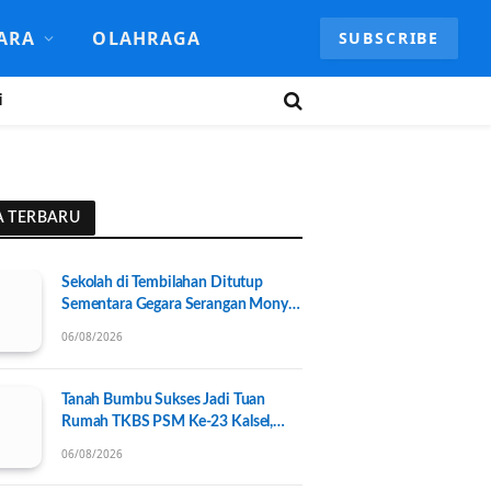
ARA
OLAHRAGA
SUBSCRIBE
i
A TERBARU
Sekolah di Tembilahan Ditutup
Sementara Gegara Serangan Monyet
Liar
06/08/2026
Tanah Bumbu Sukses Jadi Tuan
Rumah TKBS PSM Ke-23 Kalsel,
Perkuat Kolaborasi untuk
06/08/2026
Kesejahteraan Sosial