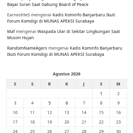
Bayar Iuran Saat Gabung Board of Peace
EarnestHeS
mengenai
Kadis Kominfo Banjarbaru Ikuti
Forum Komdigi di MUNAS APEKSI Surabaya
Maf
mengenai
Waspada Ular di Sekitar Lingkungan Saat
Musim Hujan
RandomNameAgers
mengenai
Kadis Kominfo Banjarbaru
Ikuti Forum Komdigi di MUNAS APEKSI Surabaya
Agustus 2026
S
S
R
K
J
S
M
1
2
3
4
5
6
7
8
9
10
11
12
13
14
15
16
17
18
19
20
21
22
23
24
25
26
27
28
29
30