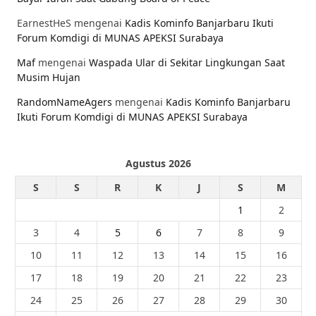
EarnestHeS
mengenai
Kadis Kominfo Banjarbaru Ikuti
Forum Komdigi di MUNAS APEKSI Surabaya
Maf
mengenai
Waspada Ular di Sekitar Lingkungan Saat
Musim Hujan
RandomNameAgers
mengenai
Kadis Kominfo Banjarbaru
Ikuti Forum Komdigi di MUNAS APEKSI Surabaya
Agustus 2026
S
S
R
K
J
S
M
1
2
3
4
5
6
7
8
9
10
11
12
13
14
15
16
17
18
19
20
21
22
23
24
25
26
27
28
29
30