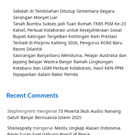
Sekolah di Tembilahan Ditutup Sementara Gegara
Serangan Monyet Liar
Tanah Bumbu Sukses Jadi Tuan Rumah TKBS PSM Ke-23
Kalsel, Perkuat Kolaborasi untuk Kesejahteraan Sosial
Bupati Katingan Targetkan Kontingen Raih Prestasi
Terbaik di Porprov Kalteng 2026, Pengurus KONI Baru
Resmi Dilantik
Sasirangan Banjarbaru Mendunia, Pelajar Australia dan
Jepang Belajar Wastra Banjar Ramah Lingkungan
Kotabaru dan UGM Perkuat Kolaborasi, Hasil KKN-PPM
Dipaparkan dalam Rakor Pemda
Recent Comments
Stephengrent
mengenai
73 Peserta Ikuti Audisi Nanang
Galuh Banjar Bernuansa Islami 2025
Sheilaspody
mengenai
Menlu Ungkap Alasan Indonesia
Bayar Iuran Saat Gabung Board of Peace