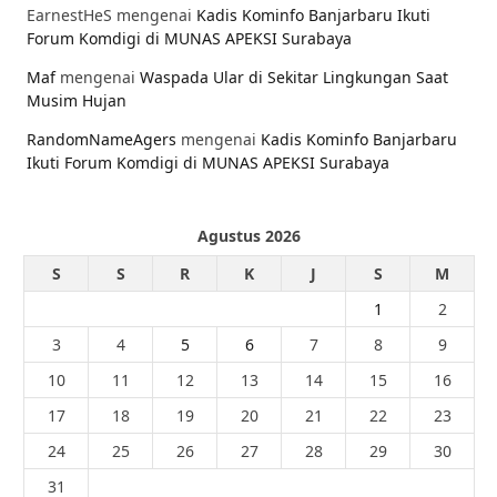
EarnestHeS
mengenai
Kadis Kominfo Banjarbaru Ikuti
Forum Komdigi di MUNAS APEKSI Surabaya
Maf
mengenai
Waspada Ular di Sekitar Lingkungan Saat
Musim Hujan
RandomNameAgers
mengenai
Kadis Kominfo Banjarbaru
Ikuti Forum Komdigi di MUNAS APEKSI Surabaya
Agustus 2026
S
S
R
K
J
S
M
1
2
3
4
5
6
7
8
9
10
11
12
13
14
15
16
17
18
19
20
21
22
23
24
25
26
27
28
29
30
31