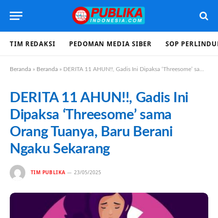
TIM REDAKSI
PEDOMAN MEDIA SIBER
SOP PERLIND
Beranda
»
Beranda
»
DERITA 11 AHUN!!, Gadis Ini Dipaksa ‘Threesome’ sama Orang Tuanya, Baru Berani Ngaku Sekarang
DERITA 11 AHUN!!, Gadis Ini
Dipaksa ‘Threesome’ sama
Orang Tuanya, Baru Berani
Ngaku Sekarang
TIM PUBLIKA
23/05/2025