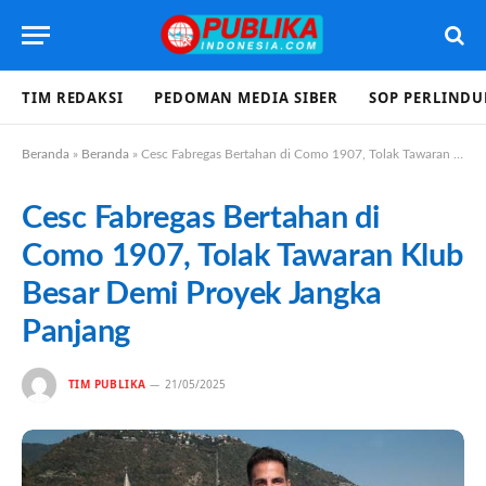
TIM REDAKSI
PEDOMAN MEDIA SIBER
SOP PERLIND
Beranda
»
Beranda
»
Cesc Fabregas Bertahan di Como 1907, Tolak Tawaran Klub Besar Demi Proyek Jangka Panjang
Cesc Fabregas Bertahan di
Como 1907, Tolak Tawaran Klub
Besar Demi Proyek Jangka
Panjang
TIM PUBLIKA
21/05/2025