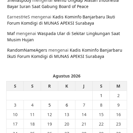
Sheilaspody
mengenai
Menlu Ungkap Alasan Indonesia
Bayar Iuran Saat Gabung Board of Peace
EarnestHeS
mengenai
Kadis Kominfo Banjarbaru Ikuti
Forum Komdigi di MUNAS APEKSI Surabaya
Maf
mengenai
Waspada Ular di Sekitar Lingkungan Saat
Musim Hujan
RandomNameAgers
mengenai
Kadis Kominfo Banjarbaru
Ikuti Forum Komdigi di MUNAS APEKSI Surabaya
Agustus 2026
S
S
R
K
J
S
M
1
2
3
4
5
6
7
8
9
10
11
12
13
14
15
16
17
18
19
20
21
22
23