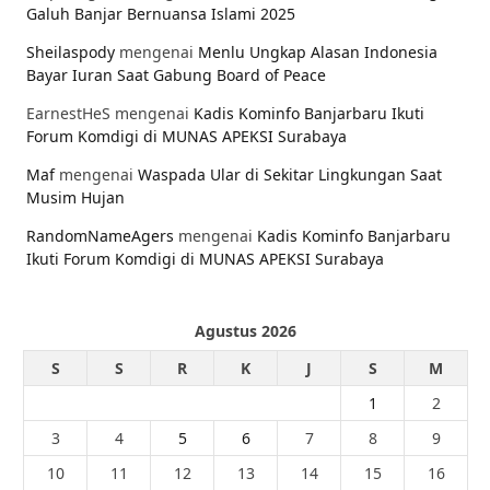
Galuh Banjar Bernuansa Islami 2025
Sheilaspody
mengenai
Menlu Ungkap Alasan Indonesia
Bayar Iuran Saat Gabung Board of Peace
EarnestHeS
mengenai
Kadis Kominfo Banjarbaru Ikuti
Forum Komdigi di MUNAS APEKSI Surabaya
Maf
mengenai
Waspada Ular di Sekitar Lingkungan Saat
Musim Hujan
RandomNameAgers
mengenai
Kadis Kominfo Banjarbaru
Ikuti Forum Komdigi di MUNAS APEKSI Surabaya
Agustus 2026
S
S
R
K
J
S
M
1
2
3
4
5
6
7
8
9
10
11
12
13
14
15
16