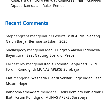
Kotabaru dan UGM Perkuat Kolaborasi, Hasil KKN-PPM
Dipaparkan dalam Rakor Pemda
Recent Comments
Stephengrent
mengenai
73 Peserta Ikuti Audisi Nanang
Galuh Banjar Bernuansa Islami 2025
Sheilaspody
mengenai
Menlu Ungkap Alasan Indonesia
Bayar Iuran Saat Gabung Board of Peace
EarnestHeS
mengenai
Kadis Kominfo Banjarbaru Ikuti
Forum Komdigi di MUNAS APEKSI Surabaya
Maf
mengenai
Waspada Ular di Sekitar Lingkungan Saat
Musim Hujan
RandomNameAgers
mengenai
Kadis Kominfo Banjarbaru
Ikuti Forum Komdigi di MUNAS APEKSI Surabaya