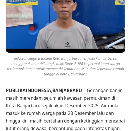
Relawan Siaga Bencana Kota Banjarbaru menyalurkan air bersih
menggunakan mobil tangki milik Dinas PUPR ke permukiman warga
terdampak banjir untuk memenuhi kebutuhan MCK dan keperluan rumah
tangga di Kota Banjarbaru.
PUBLIKAINDONESIA,BANJARBARU
– Genangan banjir
masih merendam sejumlah kawasan permukiman di
Kota Banjarbaru sejak akhir Desember 2025. Air mulai
masuk ke rumah warga pada 28 Desember lalu dan
hingga kini masih bertahan dengan ketinggian mencapai
lutut orang dewasa, bergantung pada intensitas hujan.