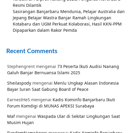
Resmi Dilantik
Sasirangan Banjarbaru Mendunia, Pelajar Australia dan
Jepang Belajar Wastra Banjar Ramah Lingkungan
Kotabaru dan UGM Perkuat Kolaborasi, Hasil KKN-PPM
Dipaparkan dalam Rakor Pemda
Recent Comments
Stephengrent
mengenai
73 Peserta Ikuti Audisi Nanang
Galuh Banjar Bernuansa Islami 2025
Sheilaspody
mengenai
Menlu Ungkap Alasan Indonesia
Bayar Iuran Saat Gabung Board of Peace
EarnestHeS
mengenai
Kadis Kominfo Banjarbaru Ikuti
Forum Komdigi di MUNAS APEKSI Surabaya
Maf
mengenai
Waspada Ular di Sekitar Lingkungan Saat
Musim Hujan
RandomNameAgers
mengenai
Kadis Kominfo Banjarbaru