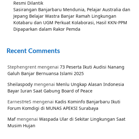
Resmi Dilantik
Sasirangan Banjarbaru Mendunia, Pelajar Australia dan
Jepang Belajar Wastra Banjar Ramah Lingkungan
Kotabaru dan UGM Perkuat Kolaborasi, Hasil KKN-PPM
Dipaparkan dalam Rakor Pemda
Recent Comments
Stephengrent
mengenai
73 Peserta Ikuti Audisi Nanang
Galuh Banjar Bernuansa Islami 2025
Sheilaspody
mengenai
Menlu Ungkap Alasan Indonesia
Bayar Iuran Saat Gabung Board of Peace
EarnestHeS
mengenai
Kadis Kominfo Banjarbaru Ikuti
Forum Komdigi di MUNAS APEKSI Surabaya
Maf
mengenai
Waspada Ular di Sekitar Lingkungan Saat
Musim Hujan
RandomNameAgers
mengenai
Kadis Kominfo Banjarbaru