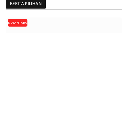
BERITA PILIHAN
NUSANTARA
Sekolah di Tembilahan Ditutup Sementara Gegara
Serangan Monyet Liar
06/08/2026
NUSANTARA
PUBLIKAINDONESIA.COM, TEMBILAHAN – Teror monyet
liar yang meresahkan warga di Kecamatan Tembilahan,