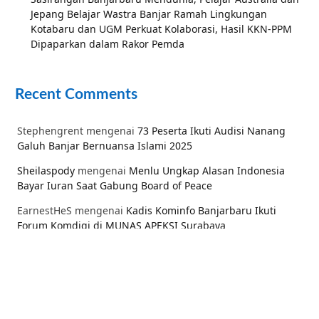
Jepang Belajar Wastra Banjar Ramah Lingkungan
Kotabaru dan UGM Perkuat Kolaborasi, Hasil KKN-PPM
Dipaparkan dalam Rakor Pemda
Recent Comments
Stephengrent
mengenai
73 Peserta Ikuti Audisi Nanang
Galuh Banjar Bernuansa Islami 2025
Sheilaspody
mengenai
Menlu Ungkap Alasan Indonesia
Bayar Iuran Saat Gabung Board of Peace
EarnestHeS
mengenai
Kadis Kominfo Banjarbaru Ikuti
Forum Komdigi di MUNAS APEKSI Surabaya
Maf
mengenai
Waspada Ular di Sekitar Lingkungan Saat
Musim Hujan
RandomNameAgers
mengenai
Kadis Kominfo Banjarbaru
Ikuti Forum Komdigi di MUNAS APEKSI Surabaya