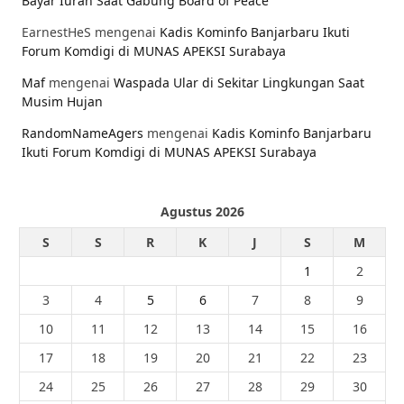
Bayar Iuran Saat Gabung Board of Peace
EarnestHeS
mengenai
Kadis Kominfo Banjarbaru Ikuti
Forum Komdigi di MUNAS APEKSI Surabaya
Maf
mengenai
Waspada Ular di Sekitar Lingkungan Saat
Musim Hujan
RandomNameAgers
mengenai
Kadis Kominfo Banjarbaru
Ikuti Forum Komdigi di MUNAS APEKSI Surabaya
Agustus 2026
S
S
R
K
J
S
M
1
2
3
4
5
6
7
8
9
10
11
12
13
14
15
16
17
18
19
20
21
22
23
24
25
26
27
28
29
30