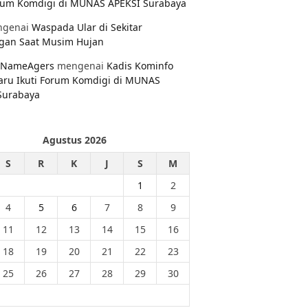
orum Komdigi di MUNAS APEKSI Surabaya
genai
Waspada Ular di Sekitar
gan Saat Musim Hujan
NameAgers
mengenai
Kadis Kominfo
aru Ikuti Forum Komdigi di MUNAS
Surabaya
Agustus 2026
S
R
K
J
S
M
1
2
4
5
6
7
8
9
11
12
13
14
15
16
18
19
20
21
22
23
25
26
27
28
29
30