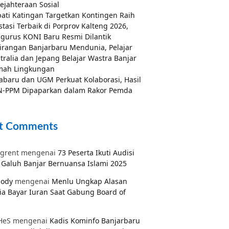
ejahteraan Sosial
ati Katingan Targetkan Kontingen Raih
stasi Terbaik di Porprov Kalteng 2026,
gurus KONI Baru Resmi Dilantik
irangan Banjarbaru Mendunia, Pelajar
tralia dan Jepang Belajar Wastra Banjar
mah Lingkungan
abaru dan UGM Perkuat Kolaborasi, Hasil
-PPM Dipaparkan dalam Rakor Pemda
t Comments
grent
mengenai
73 Peserta Ikuti Audisi
Galuh Banjar Bernuansa Islami 2025
pody
mengenai
Menlu Ungkap Alasan
ia Bayar Iuran Saat Gabung Board of
HeS
mengenai
Kadis Kominfo Banjarbaru