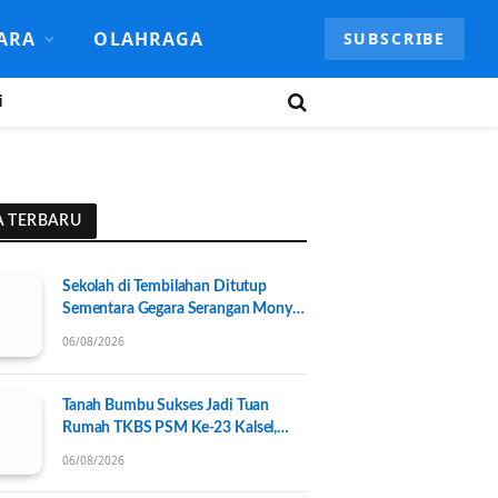
ARA
OLAHRAGA
SUBSCRIBE
i
A TERBARU
Sekolah di Tembilahan Ditutup
Sementara Gegara Serangan Monyet
Liar
06/08/2026
Tanah Bumbu Sukses Jadi Tuan
Rumah TKBS PSM Ke-23 Kalsel,
Perkuat Kolaborasi untuk
06/08/2026
Kesejahteraan Sosial