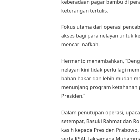
keberadaan pagar bambu di perai
keterangan tertulis.
Fokus utama dari operasi penc
akses bagi para nelayan untuk k
mencari nafkah.
Hermanto menambahkan, “Dengan
nelayan kini tidak perlu lagi me
bahan bakar dan lebih mudah men
menunjang program ketahanan p
Presiden.”
Dalam penutupan operasi, upacar
setempat, Basuki Rahmat dan R
kasih kepada Presiden Prabowo, 
serta KSAL Laksamana Muhammad