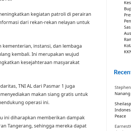
Kes
Bup
eningkatkan kegiatan patroli di perairan
Pre
Pen
formasi dari rekan-rekan nelayan untuk
Sas
Aus
Ra
 kementerian, instansi, dan lembaga
Kot
KKN
rulang kembali. Ini merupakan wujud
ngkatkan kesejahteraan masyarakat
Recen
daritas, TNI AL dari Pasmar 1 juga
Stephen
Nanang 
menyediakan makan siang gratis untuk
mendukung operasi ini.
Sheilas
Indones
Peace
u ini diharapkan memberikan dampak
airan Tangerang, sehingga mereka dapat
Earnest