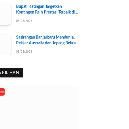
Bupati Katingan Targetkan
Kontingen Raih Prestasi Terbaik di
Porprov Kalteng 2026, Pengurus
05/08/2026
KONI Baru Resmi Dilantik
Sasirangan Banjarbaru Mendunia,
Pelajar Australia dan Jepang Belajar
Wastra Banjar Ramah Lingkungan
05/08/2026
A PILIHAN
ARA