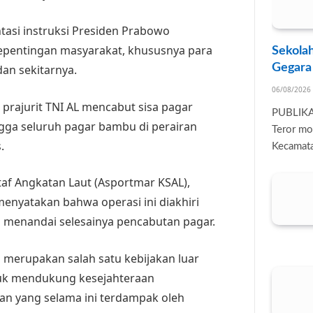
asi instruksi Presiden Prabowo
pentingan masyarakat, khususnya para
Sekolah
Gegara
dan sekitarnya.
06/08/2026
prajurit TNI AL mencabut sisa pagar
PUBLIK
gga seluruh pagar bambu di perairan
Teror mo
.
Kecamata
taf Angkatan Laut (Asportmar KSAL),
menyatakan bahwa operasi ini diakhiri
menandai selesainya pencabutan pagar.
merupakan salah satu kebijakan luar
ntuk mendukung kesejahteraan
an yang selama ini terdampak oleh