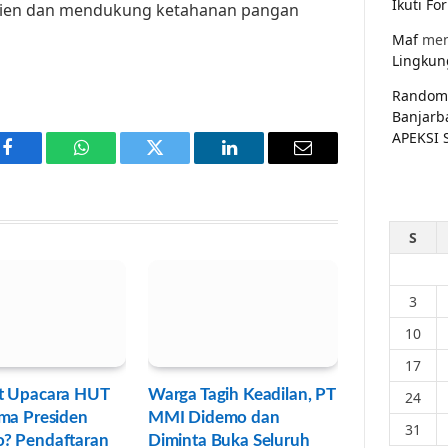
Ikuti F
isien dan mendukung ketahanan pangan
Maf
men
Lingkun
Random
Banjarb
APEKSI 
Facebook
WhatsApp
Twitter
LinkedIn
Email
S
3
10
17
t Upacara HUT
Warga Tagih Keadilan, PT
24
ma Presiden
MMI Didemo dan
31
? Pendaftaran
Diminta Buka Seluruh