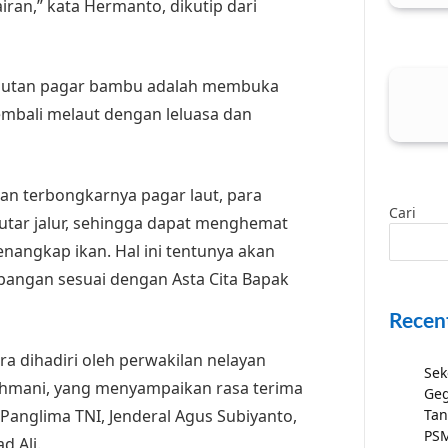
ran,” kata Hermanto, dikutip dari
abutan pagar bambu adalah membuka
embali melaut dengan leluasa dan
 terbongkarnya pagar laut, para
Cari
mutar jalur, sehingga dapat menghemat
angkap ikan. Hal ini tentunya akan
angan sesuai dengan Asta Cita Bapak
Recen
a dihadiri oleh perwakilan nelayan
Sek
ohmani, yang menyampaikan rasa terima
Geg
Panglima TNI, Jenderal Agus Subiyanto,
Tan
PSM
 Ali.