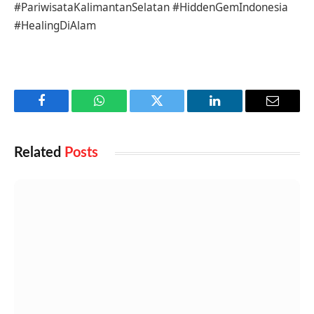
#PariwisataKalimantanSelatan #HiddenGemIndonesia
#HealingDiAlam
Facebook
WhatsApp
Twitter
LinkedIn
Email
Related
Posts