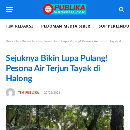
TIM REDAKSI
PEDOMAN MEDIA SIBER
SOP PERLIND
Beranda
»
Beranda
»
Sejuknya Bikin Lupa Pulang! Pesona Air Terjun Tayak di Halong
Sejuknya Bikin Lupa Pulang!
Pesona Air Terjun Tayak di
Halong
TIM PUBLIKA
27/02/2026