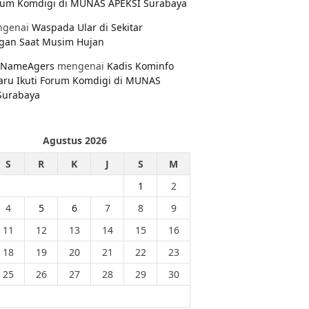
orum Komdigi di MUNAS APEKSI Surabaya
genai
Waspada Ular di Sekitar
gan Saat Musim Hujan
NameAgers
mengenai
Kadis Kominfo
aru Ikuti Forum Komdigi di MUNAS
Surabaya
Agustus 2026
S
R
K
J
S
M
1
2
4
5
6
7
8
9
11
12
13
14
15
16
18
19
20
21
22
23
25
26
27
28
29
30