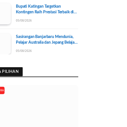
Bupati Katingan Targetkan
Kontingen Raih Prestasi Terbaik di
Porprov Kalteng 2026, Pengurus
05/08/2026
KONI Baru Resmi Dilantik
Sasirangan Banjarbaru Mendunia,
Pelajar Australia dan Jepang Belajar
Wastra Banjar Ramah Lingkungan
05/08/2026
A PILIHAN
ARA