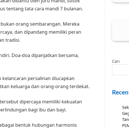
akan dibantu oleh juru mandi, sosok
s tentang tata cara mandi 7 bulanan.
di bukan orang sembarangan. Mereka
ercaya, dan dipandang memiliki peran
n tradisi.
ndiri. Doa-doa dipanjatkan bersama,
Cari
 kelancaran persalinan diucapkan
tkan keluarga dan orang-orang terdekat.
Recen
 tersebut dipercaya memiliki kekuatan
Sek
rlindungan bagi ibu dan bayi.
Geg
Tan
sebagai bentuk hubungan harmonis
PSM