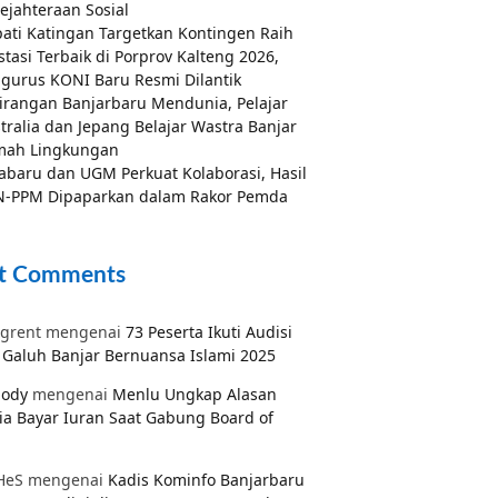
ejahteraan Sosial
ati Katingan Targetkan Kontingen Raih
stasi Terbaik di Porprov Kalteng 2026,
gurus KONI Baru Resmi Dilantik
irangan Banjarbaru Mendunia, Pelajar
tralia dan Jepang Belajar Wastra Banjar
mah Lingkungan
abaru dan UGM Perkuat Kolaborasi, Hasil
-PPM Dipaparkan dalam Rakor Pemda
t Comments
grent
mengenai
73 Peserta Ikuti Audisi
Galuh Banjar Bernuansa Islami 2025
pody
mengenai
Menlu Ungkap Alasan
ia Bayar Iuran Saat Gabung Board of
HeS
mengenai
Kadis Kominfo Banjarbaru