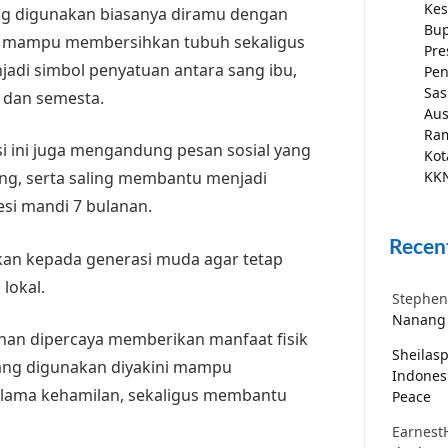
Kes
ang digunakan biasanya diramu dengan
Bup
ya mampu membersihkan tubuh sekaligus
Pre
jadi simbol penyatuan antara sang ibu,
Pen
Sas
 dan semesta.
Aus
Ra
disi ini juga mengandung pesan sosial yang
Kot
KKN
ng, serta saling membantu menjadi
esi mandi 7 bulanan.
Recen
jarkan kepada generasi muda agar tetap
lokal.
Stephen
Nanang 
lanan dipercaya memberikan manfaat fisik
Sheilas
yang digunakan diyakini mampu
Indones
elama kehamilan, sekaligus membantu
Peace
Earnest