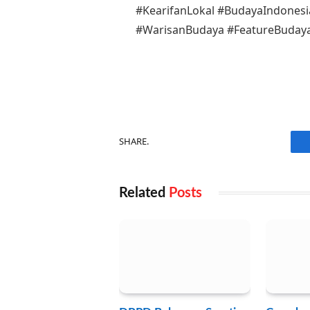
#KearifanLokal #BudayaIndonesi
#WarisanBudaya #FeatureBuday
SHARE.
Related
Posts