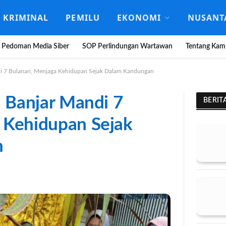
KRIMINAL
PEMILU
EKONOMI
NUSANT
Pedoman Media Siber
SOP Perlindungan Wartawan
Tentang Kam
ndi 7 Bulanan, Menjaga Kehidupan Sejak Dalam Kandungan
u Banjar Mandi 7
BERIT
 Kehidupan Sejak
n