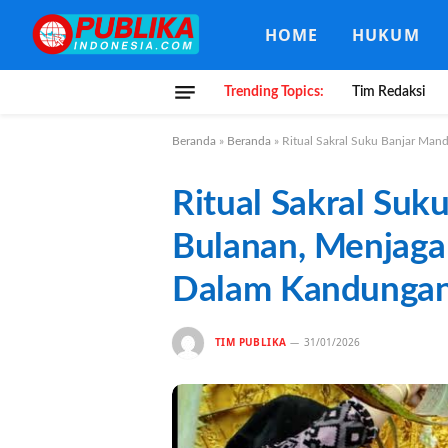
HOME
HUKUM
Trending Topics:
Tim Redaksi
Beranda
»
Beranda
»
Ritual Sakral Suku Banjar Ma
Ritual Sakral Suk
Bulanan, Menjaga
Dalam Kandunga
TIM PUBLIKA
31/01/2026