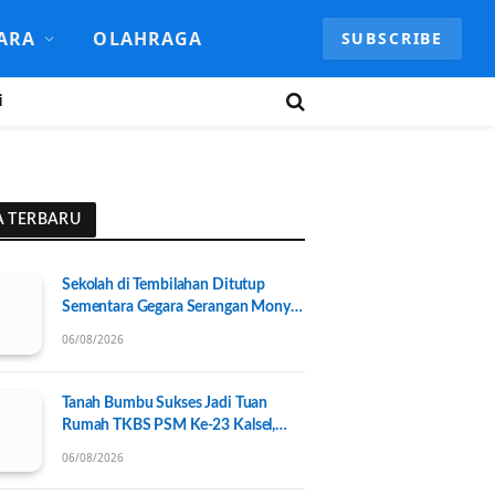
ARA
OLAHRAGA
SUBSCRIBE
i
A TERBARU
Sekolah di Tembilahan Ditutup
Sementara Gegara Serangan Monyet
Liar
06/08/2026
Tanah Bumbu Sukses Jadi Tuan
Rumah TKBS PSM Ke-23 Kalsel,
Perkuat Kolaborasi untuk
06/08/2026
Kesejahteraan Sosial