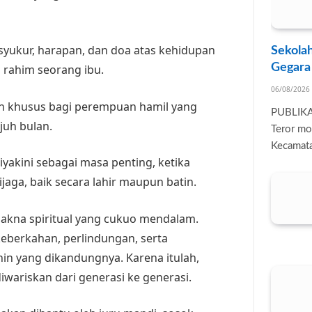
 syukur, harapan, dan doa atas kehidupan
Sekolah
Gegara
rahim seorang ibu.
06/08/2026
an khusus bagi perempuan hamil yang
PUBLIK
uh bulan.
Teror mo
Kecamata
diyakini sebagai masa penting, ketika
jaga, baik secara lahir maupun batin.
kna spiritual yang cukuo mendalam.
eberkahan, perlindungan, serta
nin yang dikandungnya. Karena itulah,
 diwariskan dari generasi ke generasi.