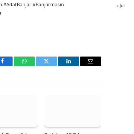
a #AdatBanjar #Banjarmasin
« Jul
a
Facebook
WhatsApp
Twitter
LinkedIn
Email