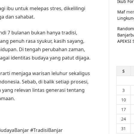
Ikuti F
i ibu untuk melepas stres, dikelilingi
Maf
men
ga dan sahabat.
Lingkun
Random
di 7 bulanan bukan hanya tradisi,
Banjarb
ang penuh rasa syukur, kasih sayang,
APEKSI 
idupan. Di tengah perubahan zaman,
bagai identitas budaya yang patut dijaga.
S
rarti menjaga warisan leluhur sekaligus
nesia. Sebab, di balik setiap prosesi,
n yang relevan lintas generasi tentang
3
amaan.
10
17
24
31
udayaBanjar #TradisiBanjar