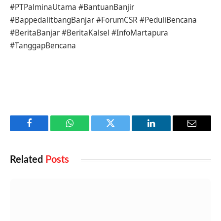
#PTPalminaUtama #BantuanBanjir
#BappedalitbangBanjar #ForumCSR #PeduliBencana
#BeritaBanjar #BeritaKalsel #InfoMartapura
#TanggapBencana
Facebook
WhatsApp
Twitter
LinkedIn
Email
Related
Posts