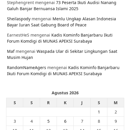
Stephengrent
mengenai
73 Peserta Ikuti Audisi Nanang
Galuh Banjar Bernuansa Islami 2025
Sheilaspody
mengenai
Menlu Ungkap Alasan Indonesia
Bayar Iuran Saat Gabung Board of Peace
EarnestHeS
mengenai
Kadis Kominfo Banjarbaru Ikuti
Forum Komdigi di MUNAS APEKSI Surabaya
Maf
mengenai
Waspada Ular di Sekitar Lingkungan Saat
Musim Hujan
RandomNameAgers
mengenai
Kadis Kominfo Banjarbaru
Ikuti Forum Komdigi di MUNAS APEKSI Surabaya
Agustus 2026
S
S
R
K
J
S
M
1
2
3
4
5
6
7
8
9