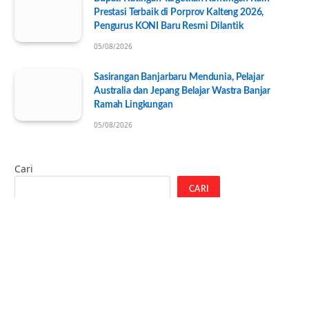
Prestasi Terbaik di Porprov Kalteng 2026,
Pengurus KONI Baru Resmi Dilantik
05/08/2026
Sasirangan Banjarbaru Mendunia, Pelajar
Australia dan Jepang Belajar Wastra Banjar
Ramah Lingkungan
05/08/2026
Cari
CARI
Recent Posts
Sekolah di Tembilahan Ditutup Sementara Gegara
Serangan Monyet Liar
Tanah Bumbu Sukses Jadi Tuan Rumah TKBS PSM Ke-23