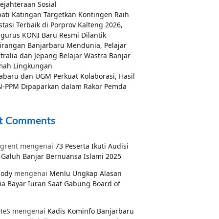
ejahteraan Sosial
ati Katingan Targetkan Kontingen Raih
stasi Terbaik di Porprov Kalteng 2026,
gurus KONI Baru Resmi Dilantik
irangan Banjarbaru Mendunia, Pelajar
tralia dan Jepang Belajar Wastra Banjar
mah Lingkungan
abaru dan UGM Perkuat Kolaborasi, Hasil
-PPM Dipaparkan dalam Rakor Pemda
t Comments
grent
mengenai
73 Peserta Ikuti Audisi
Galuh Banjar Bernuansa Islami 2025
pody
mengenai
Menlu Ungkap Alasan
ia Bayar Iuran Saat Gabung Board of
HeS
mengenai
Kadis Kominfo Banjarbaru