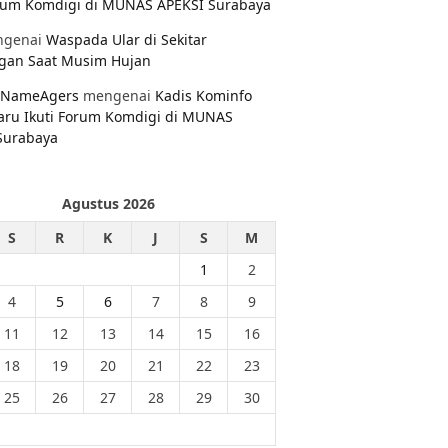
orum Komdigi di MUNAS APEKSI Surabaya
genai
Waspada Ular di Sekitar
gan Saat Musim Hujan
NameAgers
mengenai
Kadis Kominfo
aru Ikuti Forum Komdigi di MUNAS
Surabaya
Agustus 2026
S
R
K
J
S
M
1
2
4
5
6
7
8
9
11
12
13
14
15
16
18
19
20
21
22
23
25
26
27
28
29
30