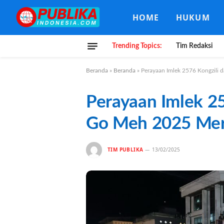
HOME
HUKUM
Trending Topics:
Tim Redaksi
Beranda
»
Beranda
»
Perayaan Imlek 2576 Kongzili
Perayaan Imlek 2
Go Meh 2025 Meri
TIM PUBLIKA
13/02/2025