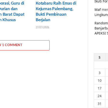
Ikuti F
orasi, Guru di
Kotabaru Raih Emas di
Durian dan
Kejurnas Palembang,
Maf
men
 Barat Dapat
Bukti Pembinaan
Lingkun
an Khusus
Berjalan
Random
27/07/2026
Banjarb
APEKSI 
W 1 COMMENT
S
3
10
17
24
31