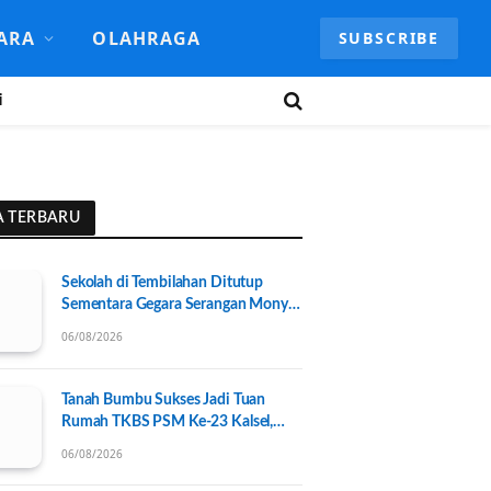
ARA
OLAHRAGA
SUBSCRIBE
i
A TERBARU
Sekolah di Tembilahan Ditutup
Sementara Gegara Serangan Monyet
Liar
06/08/2026
Tanah Bumbu Sukses Jadi Tuan
Rumah TKBS PSM Ke-23 Kalsel,
Perkuat Kolaborasi untuk
06/08/2026
Kesejahteraan Sosial