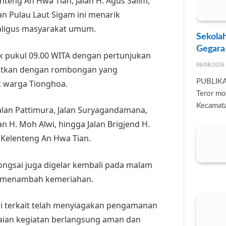
nteng An Hwa Tian, Jalan H. Agus Salim,
n Pulau Laut Sigam ini menarik
aligus masyarakat umum.
Sekolah
Gegara
k pukul 09.00 WITA dengan pertunjukan
06/08/2026
jutkan dengan rombongan yang
PUBLIK
ik warga Tionghoa.
Teror mo
Kecamata
lan Pattimura, Jalan Suryagandamana,
alan H. Moh Alwi, hingga Jalan Brigjend H.
 Kelenteng An Hwa Tian.
rongsai juga digelar kembali pada malam
uk menambah kemeriahan.
si terkait telah menyiagakan pengamanan
aian kegiatan berlangsung aman dan