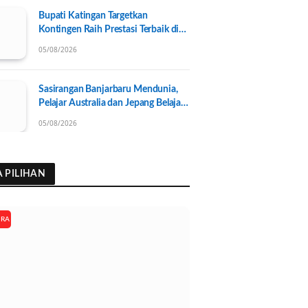
Bupati Katingan Targetkan
Kontingen Raih Prestasi Terbaik di
Porprov Kalteng 2026, Pengurus
05/08/2026
KONI Baru Resmi Dilantik
Sasirangan Banjarbaru Mendunia,
Pelajar Australia dan Jepang Belajar
Wastra Banjar Ramah Lingkungan
05/08/2026
A PILIHAN
ARA