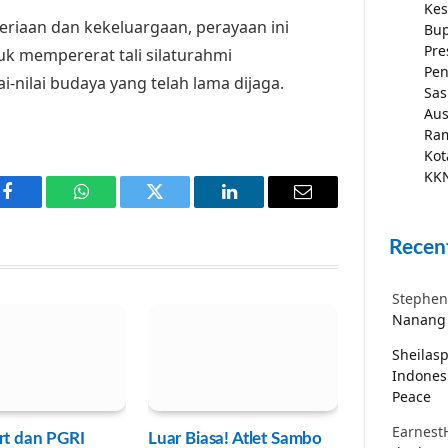
Kes
riaan dan kekeluargaan, perayaan ini
Bup
Pre
 mempererat tali silaturahmi
Pen
-nilai budaya yang telah lama dijaga.
Sas
Aus
Ra
Kot
KKN
Facebook
WhatsApp
Twitter
LinkedIn
Email
Recen
Stephen
Nanang 
Sheilas
Indones
Peace
Earnest
rt dan PGRI
Luar Biasa! Atlet Sambo