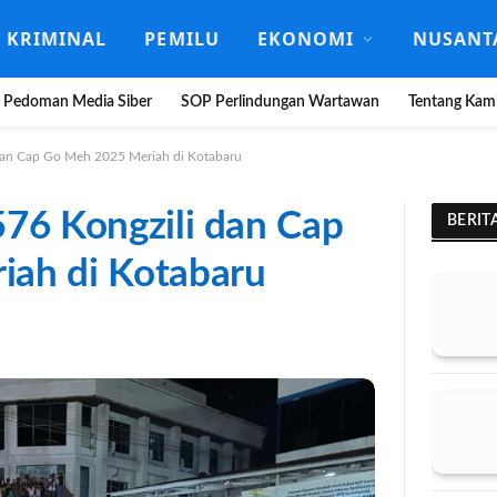
KRIMINAL
PEMILU
EKONOMI
NUSANT
Pedoman Media Siber
SOP Perlindungan Wartawan
Tentang Kam
 dan Cap Go Meh 2025 Meriah di Kotabaru
576 Kongzili dan Cap
BERIT
ah di Kotabaru