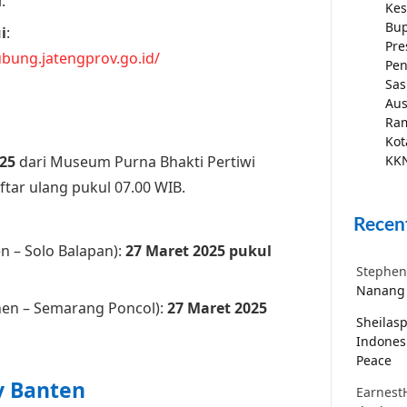
.
Kes
Bup
i
:
Pre
bung.jatengprov.go.id/
Pen
Sas
Aus
Ra
Kot
025
dari Museum Purna Bhakti Pertiwi
KKN
aftar ulang pukul 07.00 WIB.
Recen
n – Solo Balapan):
27 Maret 2025 pukul
Stephen
Nanang 
nen – Semarang Poncol):
27 Maret 2025
Sheilas
Indones
Peace
v Banten
Earnest