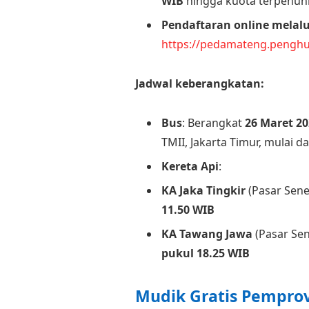
WIB
hingga kuota terpenuhi
Pendaftaran online melalu
https://pedamateng.penghu
Jadwal keberangkatan:
Bus
: Berangkat
26 Maret 2
TMII, Jakarta Timur, mulai d
Kereta Api
:
KA Jaka Tingkir
(Pasar Sene
11.50 WIB
KA Tawang Jawa
(Pasar Se
pukul 18.25 WIB
Mudik Gratis Pempro