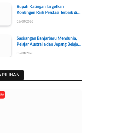
Bupati Katingan Targetkan
Kontingen Raih Prestasi Terbaik di
Porprov Kalteng 2026, Pengurus
05/08/2026
KONI Baru Resmi Dilantik
Sasirangan Banjarbaru Mendunia,
Pelajar Australia dan Jepang Belajar
Wastra Banjar Ramah Lingkungan
05/08/2026
A PILIHAN
ARA