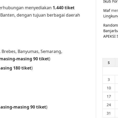
Ikuti F
 Perhubungan menyediakan
1.440 tiket
Maf
men
 Banten, dengan tujuan berbagai daerah
Lingkun
Random
Banjarb
APEKSI 
a, Brebes, Banyumas, Semarang,
masing-masing 90 tiket
)
S
sing 180 tiket
)
3
10
17
24
asing-masing 90 tiket
)
31