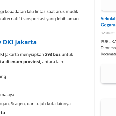
i kepadatan lalu lintas saat arus mudik
 alternatif transportasi yang lebih aman
Sekolah
Gegara
06/08/2026
 DKI Jakarta
PUBLIK
Teror mo
DKI Jakarta menyiapkan
293 bus
untuk
Kecamata
ta di enam provinsi
, antara lain:
ang
g
ikmalaya
ongan, Sragen, dan tujuh kota lainnya
rta