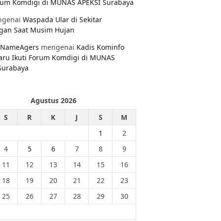
orum Komdigi di MUNAS APEKSI Surabaya
genai
Waspada Ular di Sekitar
gan Saat Musim Hujan
NameAgers
mengenai
Kadis Kominfo
aru Ikuti Forum Komdigi di MUNAS
Surabaya
Agustus 2026
S
R
K
J
S
M
1
2
4
5
6
7
8
9
11
12
13
14
15
16
18
19
20
21
22
23
25
26
27
28
29
30