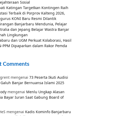
ejahteraan Sosial
ati Katingan Targetkan Kontingen Raih
stasi Terbaik di Porprov Kalteng 2026,
gurus KONI Baru Resmi Dilantik
irangan Banjarbaru Mendunia, Pelajar
tralia dan Jepang Belajar Wastra Banjar
mah Lingkungan
abaru dan UGM Perkuat Kolaborasi, Hasil
-PPM Dipaparkan dalam Rakor Pemda
t Comments
grent
mengenai
73 Peserta Ikuti Audisi
Galuh Banjar Bernuansa Islami 2025
pody
mengenai
Menlu Ungkap Alasan
ia Bayar Iuran Saat Gabung Board of
HeS
mengenai
Kadis Kominfo Banjarbaru