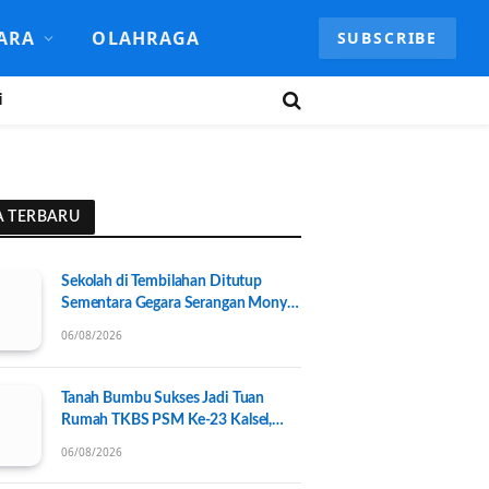
ARA
OLAHRAGA
SUBSCRIBE
i
A TERBARU
Sekolah di Tembilahan Ditutup
Sementara Gegara Serangan Monyet
Liar
06/08/2026
Tanah Bumbu Sukses Jadi Tuan
Rumah TKBS PSM Ke-23 Kalsel,
Perkuat Kolaborasi untuk
06/08/2026
Kesejahteraan Sosial