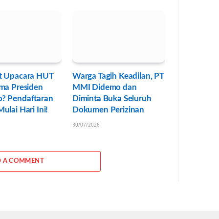
t Upacara HUT
Warga Tagih Keadilan, PT
ma Presiden
MMI Didemo dan
? Pendaftaran
Diminta Buka Seluruh
ulai Hari Ini!
Dokumen Perizinan
30/07/2026
 A COMMENT