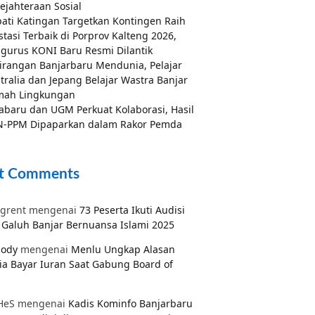
ejahteraan Sosial
ati Katingan Targetkan Kontingen Raih
stasi Terbaik di Porprov Kalteng 2026,
gurus KONI Baru Resmi Dilantik
irangan Banjarbaru Mendunia, Pelajar
tralia dan Jepang Belajar Wastra Banjar
mah Lingkungan
abaru dan UGM Perkuat Kolaborasi, Hasil
-PPM Dipaparkan dalam Rakor Pemda
t Comments
grent
mengenai
73 Peserta Ikuti Audisi
Galuh Banjar Bernuansa Islami 2025
pody
mengenai
Menlu Ungkap Alasan
ia Bayar Iuran Saat Gabung Board of
HeS
mengenai
Kadis Kominfo Banjarbaru