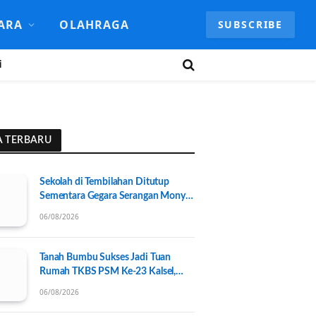
ARA
OLAHRAGA
SUBSCRIBE
i
A TERBARU
Sekolah di Tembilahan Ditutup
Sementara Gegara Serangan Monyet
Liar
06/08/2026
Tanah Bumbu Sukses Jadi Tuan
Rumah TKBS PSM Ke-23 Kalsel,
Perkuat Kolaborasi untuk
06/08/2026
Kesejahteraan Sosial