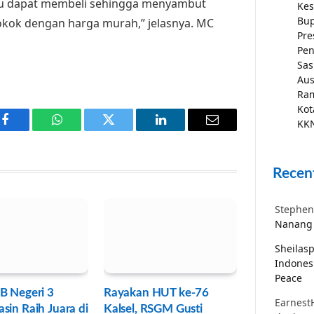
u dapat membeli sehingga menyambut
Kes
Bup
kok dengan harga murah,” jelasnya. MC
Pre
Pen
Sas
Aus
Ra
Kot
KKN
Facebook
WhatsApp
Twitter
LinkedIn
Email
Recen
Stephen
Nanang 
Sheilas
Indones
Peace
B Negeri 3
Rayakan HUT ke-76
Earnest
sin Raih Juara di
Kalsel, RSGM Gusti