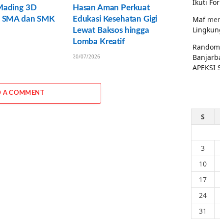
Ikuti F
Mading 3D
Hasan Aman Perkuat
a SMA dan SMK
Edukasi Kesehatan Gigi
Maf
men
Lingkun
Lewat Baksos hingga
Lomba Kreatif
Random
Banjarb
20/07/2026
APEKSI 
 A COMMENT
S
3
10
17
24
31