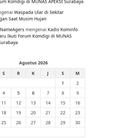
orum Komdigi di MUNAS APEKSI Surabaya
genai
Waspada Ular di Sekitar
gan Saat Musim Hujan
NameAgers
mengenai
Kadis Kominfo
aru Ikuti Forum Komdigi di MUNAS
Surabaya
Agustus 2026
S
R
K
J
S
M
1
2
4
5
6
7
8
9
11
12
13
14
15
16
18
19
20
21
22
23
25
26
27
28
29
30