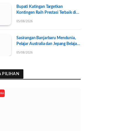
Bupati Katingan Targetkan
Kontingen Raih Prestasi Terbaik di
Porprov Kalteng 2026, Pengurus
05/08/2026
KONI Baru Resmi Dilantik
Sasirangan Banjarbaru Mendunia,
Pelajar Australia dan Jepang Belajar
Wastra Banjar Ramah Lingkungan
05/08/2026
A PILIHAN
ARA