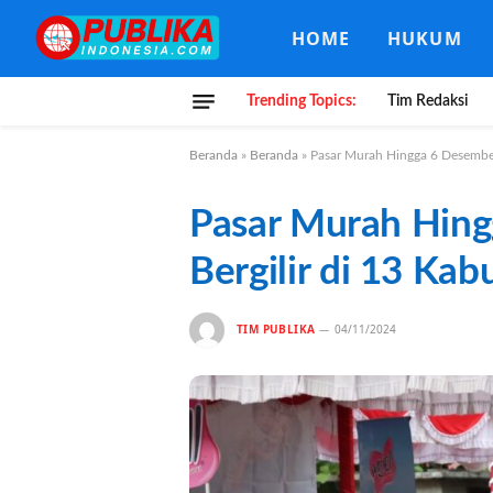
HOME
HUKUM
Trending Topics:
Tim Redaksi
Beranda
»
Beranda
»
Pasar Murah Hingga 6 Desember
Pasar Murah Hing
Bergilir di 13 Ka
TIM PUBLIKA
04/11/2024