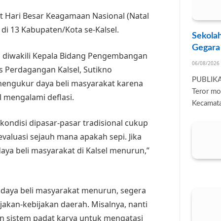
Hari Besar Keagamaan Nasional (Natal
 di 13 Kabupaten/Kota se-Kalsel.
Sekolah
Gegara
l diwakili Kepala Bidang Pengembangan
06/08/2026
 Perdagangan Kalsel, Sutikno
PUBLIK
mengukur daya beli masyarakat karena
Teror mo
l mengalami deflasi.
Kecamata
kondisi dipasar-pasar tradisional cukup
 evaluasi sejauh mana apakah sepi. Jika
ya beli masyarakat di Kalsel menurun,”
 daya beli masyarakat menurun, segera
ijakan-kebijakan daerah. Misalnya, nanti
 sistem padat karya untuk mengatasi