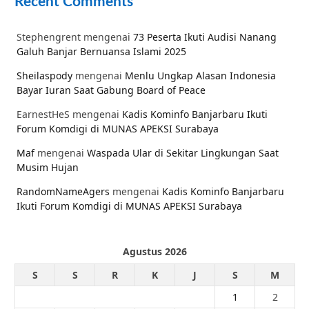
Recent Comments
Stephengrent
mengenai
73 Peserta Ikuti Audisi Nanang
Galuh Banjar Bernuansa Islami 2025
Sheilaspody
mengenai
Menlu Ungkap Alasan Indonesia
Bayar Iuran Saat Gabung Board of Peace
EarnestHeS
mengenai
Kadis Kominfo Banjarbaru Ikuti
Forum Komdigi di MUNAS APEKSI Surabaya
Maf
mengenai
Waspada Ular di Sekitar Lingkungan Saat
Musim Hujan
RandomNameAgers
mengenai
Kadis Kominfo Banjarbaru
Ikuti Forum Komdigi di MUNAS APEKSI Surabaya
Agustus 2026
S
S
R
K
J
S
M
1
2