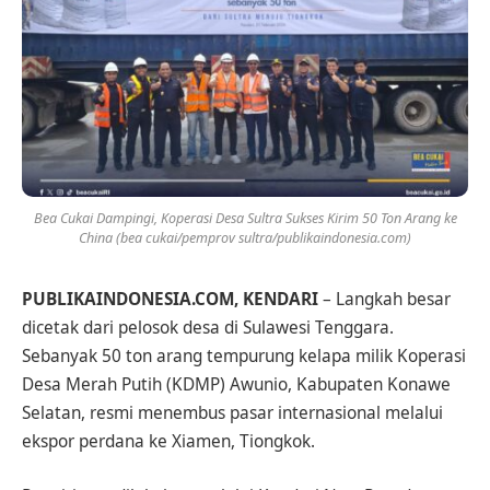
Bea Cukai Dampingi, Koperasi Desa Sultra Sukses Kirim 50 Ton Arang ke
China (bea cukai/pemprov sultra/publikaindonesia.com)
PUBLIKAINDONESIA.COM, KENDARI
– Langkah besar
dicetak dari pelosok desa di Sulawesi Tenggara.
Sebanyak 50 ton arang tempurung kelapa milik Koperasi
Desa Merah Putih (KDMP) Awunio, Kabupaten Konawe
Selatan, resmi menembus pasar internasional melalui
ekspor perdana ke Xiamen, Tiongkok.