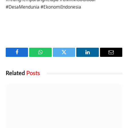
#DesaMendunia #EkonomiIndonesia
Facebook
WhatsApp
Twitter
LinkedIn
Email
Related
Posts