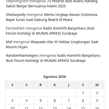
Stephengrent
mengenai
73 Peserta Ikuti Audisi Nanang
Galuh Banjar Bernuansa Islami 2025
Sheilaspody
mengenai
Menlu Ungkap Alasan Indonesia
Bayar Iuran Saat Gabung Board of Peace
EarnestHeS
mengenai
Kadis Kominfo Banjarbaru Ikuti
Forum Komdigi di MUNAS APEKSI Surabaya
Maf
mengenai
Waspada Ular di Sekitar Lingkungan Saat
Musim Hujan
RandomNameAgers
mengenai
Kadis Kominfo Banjarbaru
Ikuti Forum Komdigi di MUNAS APEKSI Surabaya
Agustus 2026
S
S
R
K
J
S
M
1
2
3
4
5
6
7
8
9
10
11
12
13
14
15
16