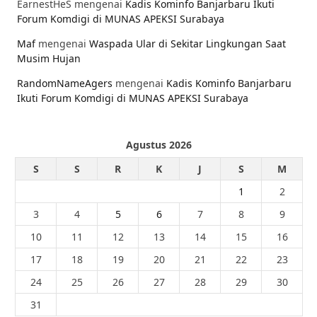
EarnestHeS
mengenai
Kadis Kominfo Banjarbaru Ikuti
Forum Komdigi di MUNAS APEKSI Surabaya
Maf
mengenai
Waspada Ular di Sekitar Lingkungan Saat
Musim Hujan
RandomNameAgers
mengenai
Kadis Kominfo Banjarbaru
Ikuti Forum Komdigi di MUNAS APEKSI Surabaya
Agustus 2026
S
S
R
K
J
S
M
1
2
3
4
5
6
7
8
9
10
11
12
13
14
15
16
17
18
19
20
21
22
23
24
25
26
27
28
29
30
31