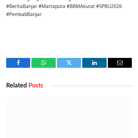
#BeritaBanjar #Martapura #BBMAkurat #SPBU2026
#PemkabBanjar
Facebook
WhatsApp
Twitter
LinkedIn
Email
Related
Posts