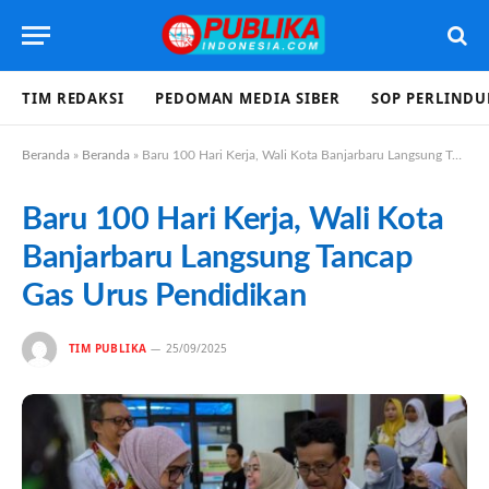
TIM REDAKSI
PEDOMAN MEDIA SIBER
SOP PERLIND
Beranda
»
Beranda
»
Baru 100 Hari Kerja, Wali Kota Banjarbaru Langsung Tancap Gas Urus Pendidikan
Baru 100 Hari Kerja, Wali Kota
Banjarbaru Langsung Tancap
Gas Urus Pendidikan
TIM PUBLIKA
25/09/2025