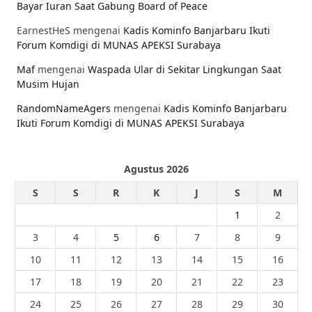
Bayar Iuran Saat Gabung Board of Peace
EarnestHeS
mengenai
Kadis Kominfo Banjarbaru Ikuti
Forum Komdigi di MUNAS APEKSI Surabaya
Maf
mengenai
Waspada Ular di Sekitar Lingkungan Saat
Musim Hujan
RandomNameAgers
mengenai
Kadis Kominfo Banjarbaru
Ikuti Forum Komdigi di MUNAS APEKSI Surabaya
Agustus 2026
S
S
R
K
J
S
M
1
2
3
4
5
6
7
8
9
10
11
12
13
14
15
16
17
18
19
20
21
22
23
24
25
26
27
28
29
30