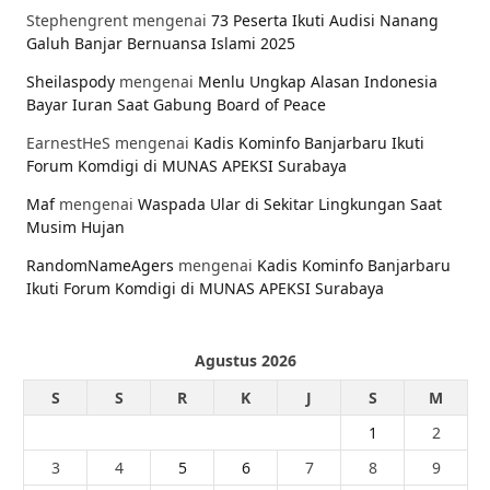
Stephengrent
mengenai
73 Peserta Ikuti Audisi Nanang
Galuh Banjar Bernuansa Islami 2025
Sheilaspody
mengenai
Menlu Ungkap Alasan Indonesia
Bayar Iuran Saat Gabung Board of Peace
EarnestHeS
mengenai
Kadis Kominfo Banjarbaru Ikuti
Forum Komdigi di MUNAS APEKSI Surabaya
Maf
mengenai
Waspada Ular di Sekitar Lingkungan Saat
Musim Hujan
RandomNameAgers
mengenai
Kadis Kominfo Banjarbaru
Ikuti Forum Komdigi di MUNAS APEKSI Surabaya
Agustus 2026
S
S
R
K
J
S
M
1
2
3
4
5
6
7
8
9