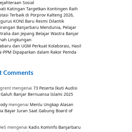
ejahteraan Sosial
ati Katingan Targetkan Kontingen Raih
stasi Terbaik di Porprov Kalteng 2026,
gurus KONI Baru Resmi Dilantik
irangan Banjarbaru Mendunia, Pelajar
tralia dan Jepang Belajar Wastra Banjar
mah Lingkungan
abaru dan UGM Perkuat Kolaborasi, Hasil
-PPM Dipaparkan dalam Rakor Pemda
t Comments
grent
mengenai
73 Peserta Ikuti Audisi
Galuh Banjar Bernuansa Islami 2025
pody
mengenai
Menlu Ungkap Alasan
ia Bayar Iuran Saat Gabung Board of
HeS
mengenai
Kadis Kominfo Banjarbaru