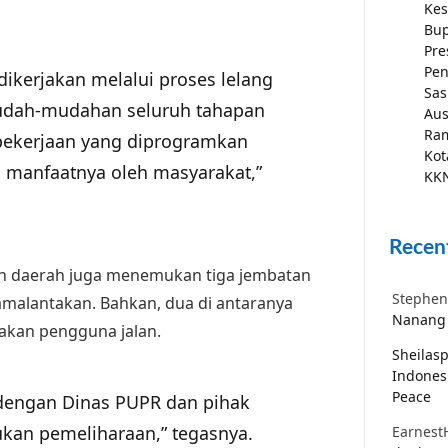
Kes
Bup
Pre
Pen
 dikerjakan melalui proses lelang
Sas
udah-mudahan seluruh tahapan
Aus
Ra
 pekerjaan yang diprogramkan
Kot
n manfaatnya oleh masyarakat,”
KKN
Recen
ah daerah juga menemukan tiga jembatan
Stephen
Samalantakan. Bahkan, dua di antaranya
Nanang 
akan pengguna jalan.
Sheilas
Indones
Peace
 dengan Dinas PUPR dan pihak
ukan pemeliharaan,” tegasnya.
Earnest