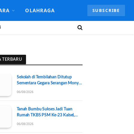
ARA
OLAHRAGA
SUBSCRIBE
i
A TERBARU
Sekolah di Tembilahan Ditutup
Sementara Gegara Serangan Monyet
Liar
06/08/2026
Tanah Bumbu Sukses Jadi Tuan
Rumah TKBS PSM Ke-23 Kalsel,
Perkuat Kolaborasi untuk
06/08/2026
Kesejahteraan Sosial