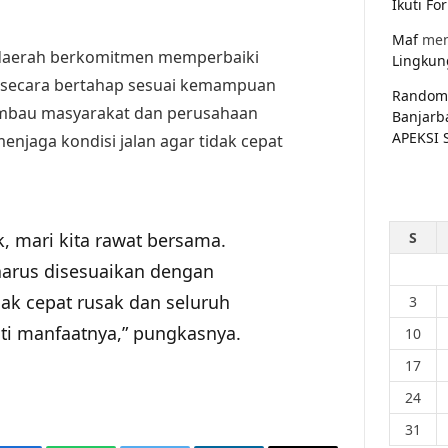
Ikuti F
Maf
men
 daerah berkomitmen memperbaiki
Lingkun
n secara bertahap sesuai kemampuan
Random
imbau masyarakat dan perusahaan
Banjarb
APEKSI 
jaga kondisi jalan agar tidak cepat
k, mari kita rawat bersama.
S
harus disesuaikan dengan
ak cepat rusak dan seluruh
3
ti manfaatnya,” pungkasnya.
10
17
24
31