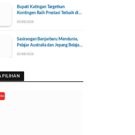
Bupati Katingan Targetkan
Kontingen Raih Prestasi Terbaik di
Porprov Kalteng 2026, Pengurus
05/08/2026
KONI Baru Resmi Dilantik
Sasirangan Banjarbaru Mendunia,
Pelajar Australia dan Jepang Belajar
Wastra Banjar Ramah Lingkungan
05/08/2026
A PILIHAN
ARA