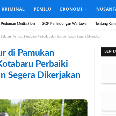
KRIMINAL
PEMILU
EKONOMI
NUSANT
Pedoman Media Siber
SOP Perlindungan Wartawan
Tentang Kam
n Selatan, Pemkab Kotabaru Perbaiki Jalan dan Jembatan Segera Dikerjakan
tur di Pamukan
BERIT
Kotabaru Perbaiki
an Segera Dikerjakan