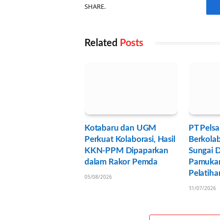
SHARE.
Related
Posts
Kotabaru dan UGM
PT Pelsa
Perkuat Kolaborasi, Hasil
Berkolab
KKN-PPM Dipaparkan
Sungai 
dalam Rakor Pemda
Pamukan
Pelatih
05/08/2026
31/07/2026