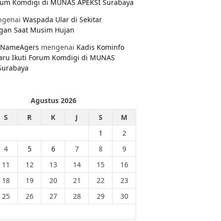
orum Komdigi di MUNAS APEKSI Surabaya
genai
Waspada Ular di Sekitar
gan Saat Musim Hujan
NameAgers
mengenai
Kadis Kominfo
aru Ikuti Forum Komdigi di MUNAS
Surabaya
Agustus 2026
S
R
K
J
S
M
1
2
4
5
6
7
8
9
11
12
13
14
15
16
18
19
20
21
22
23
25
26
27
28
29
30