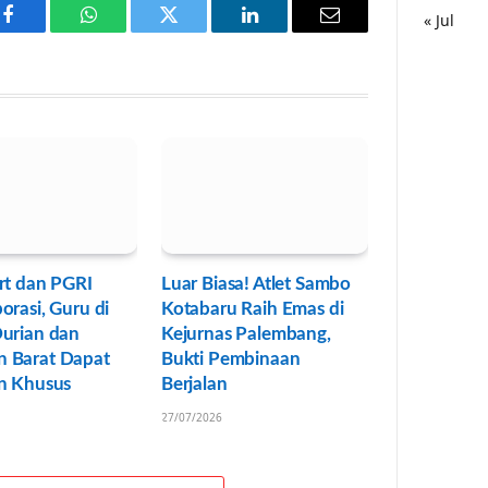
« Jul
Facebook
WhatsApp
Twitter
LinkedIn
Email
rt dan PGRI
Luar Biasa! Atlet Sambo
orasi, Guru di
Kotabaru Raih Emas di
Durian dan
Kejurnas Palembang,
 Barat Dapat
Bukti Pembinaan
an Khusus
Berjalan
27/07/2026