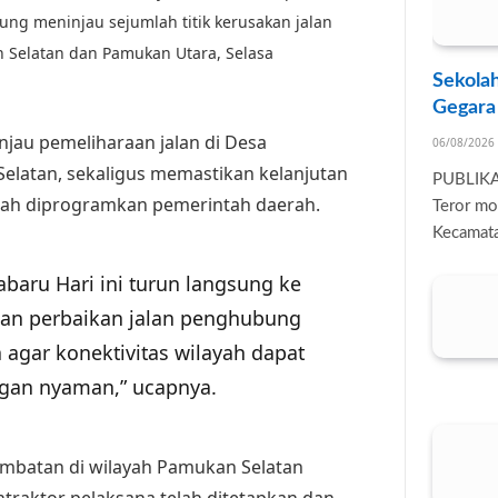
sung meninjau sejumlah titik kerusakan jalan
 Selatan dan Pamukan Utara, Selasa
Sekolah
Gegara
njau pemeliharaan jalan di Desa
06/08/2026
latan, sekaligus memastikan kelanjutan
PUBLIK
ah diprogramkan pemerintah daerah.
Teror mo
Kecamata
abaru Hari ini turun langsung ke
an perbaikan jalan penghubung
agar konektivitas wilayah dapat
ngan nyaman,” ucapnya.
mbatan di wilayah Pamukan Selatan
ntraktor pelaksana telah ditetapkan dan