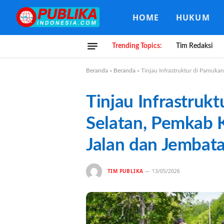
HOME
HUKUM
Trending Topics:
Tim Redaksi
Beranda
»
Beranda
»
Tinjau Infrastruktur di Pamuka
Tinjau Infrastruk
Selatan, Pemkab 
Jalan dan Jembat
TIM PUBLIKA
13/05/2026