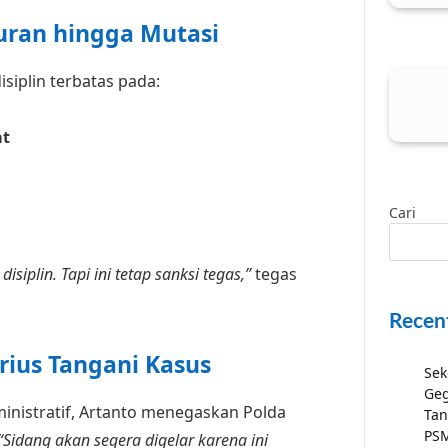
uran hingga Mutasi
siplin terbatas pada:
at
Cari
siplin. Tapi ini tetap sanksi tegas,”
tegas
Recen
rius Tangani Kasus
Sek
Geg
inistratif, Artanto menegaskan Polda
Tan
PSM
“Sidang akan segera digelar karena ini