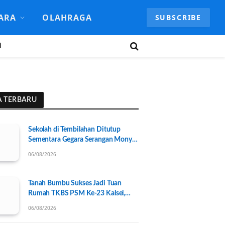
ARA
OLAHRAGA
SUBSCRIBE
i
A TERBARU
Sekolah di Tembilahan Ditutup
Sementara Gegara Serangan Monyet
Liar
06/08/2026
Tanah Bumbu Sukses Jadi Tuan
Rumah TKBS PSM Ke-23 Kalsel,
Perkuat Kolaborasi untuk
06/08/2026
Kesejahteraan Sosial