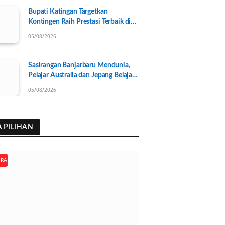
Bupati Katingan Targetkan
Kontingen Raih Prestasi Terbaik di
Porprov Kalteng 2026, Pengurus
05/08/2026
KONI Baru Resmi Dilantik
Sasirangan Banjarbaru Mendunia,
Pelajar Australia dan Jepang Belajar
Wastra Banjar Ramah Lingkungan
05/08/2026
A PILIHAN
ARA