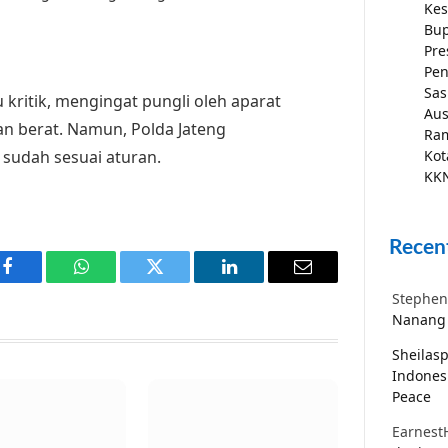
Kes
Bup
Pre
Pen
Sas
kritik, mengingat pungli oleh aparat
Aus
n berat. Namun, Polda Jateng
Ra
 sudah sesuai aturan.
Kot
KKN
Recen
Facebook
WhatsApp
Twitter
LinkedIn
Email
Stephen
Nanang 
Sheilas
Indones
Peace
Earnest