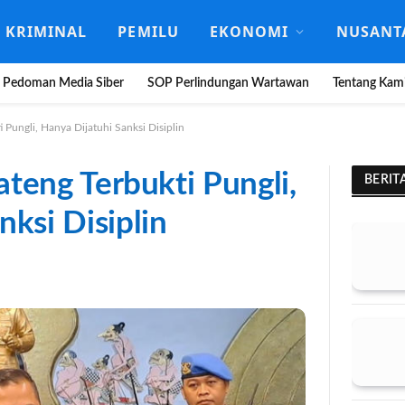
KRIMINAL
PEMILU
EKONOMI
NUSANT
Pedoman Media Siber
SOP Perlindungan Wartawan
Tentang Kam
i Pungli, Hanya Dijatuhi Sanksi Disiplin
Jateng Terbukti Pungli,
BERIT
nksi Disiplin