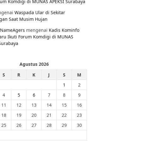
orum Komdigi di MUNAS APEKSI Surabaya
genai
Waspada Ular di Sekitar
gan Saat Musim Hujan
NameAgers
mengenai
Kadis Kominfo
aru Ikuti Forum Komdigi di MUNAS
Surabaya
Agustus 2026
S
R
K
J
S
M
1
2
4
5
6
7
8
9
11
12
13
14
15
16
18
19
20
21
22
23
25
26
27
28
29
30