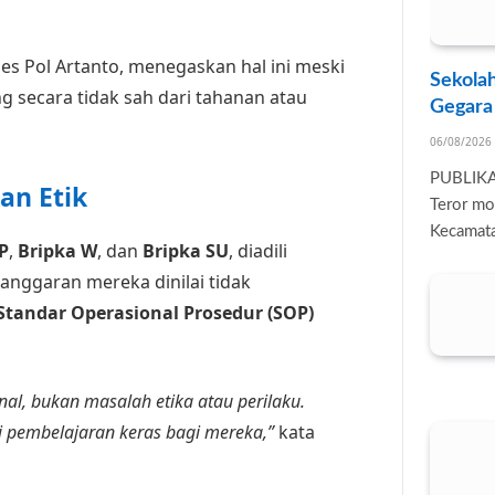
s Pol Artanto, menegaskan hal ini meski
Sekolah
g secara tidak sah dari tahanan atau
Gegara
06/08/2026
PUBLIK
an Etik
Teror mo
Kecamata
P
,
Bripka W
, dan
Bripka SU
, diadili
langgaran mereka dinilai tidak
Standar Operasional Prosedur (SOP)
nal, bukan masalah etika atau perilaku.
i pembelajaran keras bagi mereka,”
kata