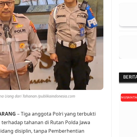
BERIT
ima Uang dari Tahanan /publikaindonesia.com
NUSANT
MARANG
– Tiga anggota Polri yang terbukti
) terhadap tahanan di Rutan Polda Jawa
idang disiplin, tanpa Pemberhentian