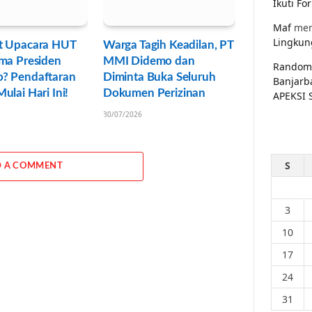
Ikuti F
Maf
men
Lingkun
t Upacara HUT
Warga Tagih Keadilan, PT
ma Presiden
MMI Didemo dan
Random
? Pendaftaran
Diminta Buka Seluruh
Banjarb
ulai Hari Ini!
Dokumen Perizinan
APEKSI 
30/07/2026
S
 A COMMENT
3
10
17
24
31