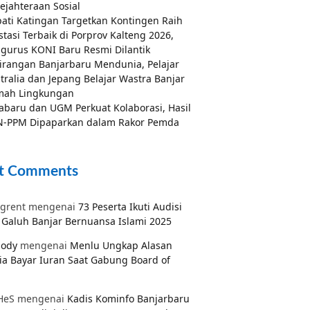
ejahteraan Sosial
ati Katingan Targetkan Kontingen Raih
stasi Terbaik di Porprov Kalteng 2026,
gurus KONI Baru Resmi Dilantik
irangan Banjarbaru Mendunia, Pelajar
tralia dan Jepang Belajar Wastra Banjar
mah Lingkungan
abaru dan UGM Perkuat Kolaborasi, Hasil
-PPM Dipaparkan dalam Rakor Pemda
t Comments
grent
mengenai
73 Peserta Ikuti Audisi
Galuh Banjar Bernuansa Islami 2025
pody
mengenai
Menlu Ungkap Alasan
ia Bayar Iuran Saat Gabung Board of
HeS
mengenai
Kadis Kominfo Banjarbaru