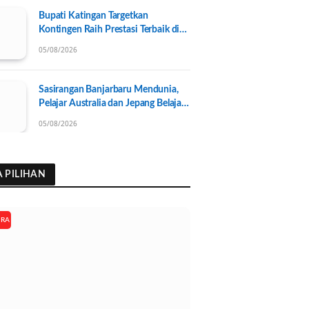
Bupati Katingan Targetkan
Kontingen Raih Prestasi Terbaik di
Porprov Kalteng 2026, Pengurus
05/08/2026
KONI Baru Resmi Dilantik
Sasirangan Banjarbaru Mendunia,
Pelajar Australia dan Jepang Belajar
Wastra Banjar Ramah Lingkungan
05/08/2026
A PILIHAN
ARA