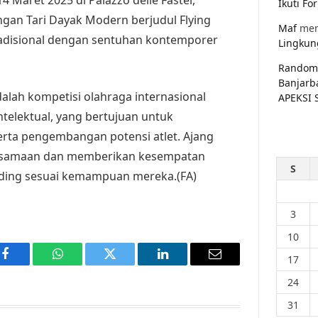
Ikuti F
engan Tari Dayak Modern berjudul Flying
Maf
men
adisional dengan sentuhan kontemporer
Lingkun
Random
Banjarb
lah kompetisi olahraga internasional
APEKSI 
intelektual, yang bertujuan untuk
serta pengembangan potensi atlet. Ajang
rsamaan dan memberikan kesempatan
S
anding sesuai kemampuan mereka.(FA)
3
10
17
Facebook
WhatsApp
Twitter
LinkedIn
Email
24
31