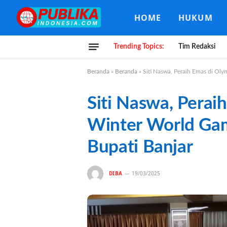
HOME
HUKUM
Trending Topics:
Tim Redaksi
Beranda
»
Beranda
»
Siti Naswa, Peraih Emas di Ol
Siti Naswa, Perai
Winter World Ga
Bupati Banjar
DIBA
19/03/2025