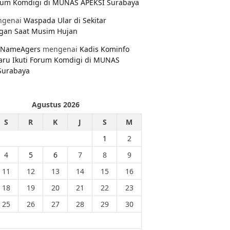
orum Komdigi di MUNAS APEKSI Surabaya
genai
Waspada Ular di Sekitar
gan Saat Musim Hujan
NameAgers
mengenai
Kadis Kominfo
aru Ikuti Forum Komdigi di MUNAS
Surabaya
Agustus 2026
S
R
K
J
S
M
1
2
4
5
6
7
8
9
11
12
13
14
15
16
18
19
20
21
22
23
25
26
27
28
29
30