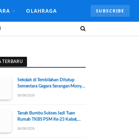
ARA
OLAHRAGA
SUBSCRIBE
i
A TERBARU
Sekolah di Tembilahan Ditutup
Sementara Gegara Serangan Monyet
Liar
06/08/2026
Tanah Bumbu Sukses Jadi Tuan
Rumah TKBS PSM Ke-23 Kalsel,
Perkuat Kolaborasi untuk
06/08/2026
Kesejahteraan Sosial