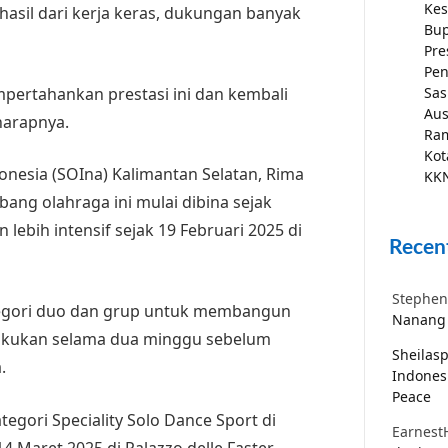
Kes
hasil dari kerja keras, dukungan banyak
Bup
Pre
Pen
pertahankan prestasi ini dan kembali
Sas
Aus
 harapnya.
Ra
Kot
donesia (SOIna) Kalimantan Selatan, Rima
KKN
bang olahraga ini mulai dibina sejak
lebih intensif sejak 19 Februari 2025 di
Recen
Stephen
ategori duo dan grup untuk membangun
Nanang 
dilakukan selama dua minggu sebelum
Sheilas
.
Indones
Peace
egori Speciality Solo Dance Sport di
Earnest
 Maret 2025 di Palazzo delle Faster,