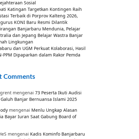
ejahteraan Sosial
ati Katingan Targetkan Kontingen Raih
stasi Terbaik di Porprov Kalteng 2026,
gurus KONI Baru Resmi Dilantik
irangan Banjarbaru Mendunia, Pelajar
tralia dan Jepang Belajar Wastra Banjar
mah Lingkungan
abaru dan UGM Perkuat Kolaborasi, Hasil
-PPM Dipaparkan dalam Rakor Pemda
t Comments
grent
mengenai
73 Peserta Ikuti Audisi
Galuh Banjar Bernuansa Islami 2025
pody
mengenai
Menlu Ungkap Alasan
ia Bayar Iuran Saat Gabung Board of
HeS
mengenai
Kadis Kominfo Banjarbaru