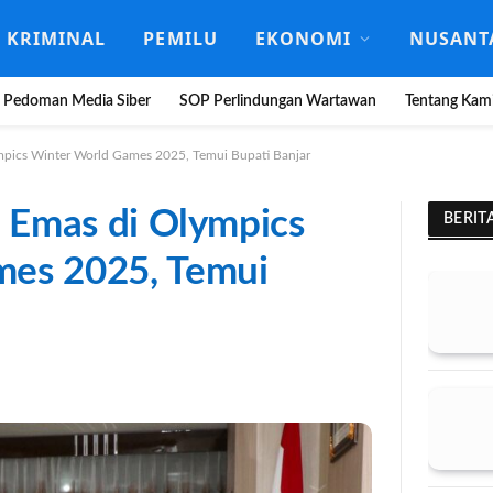
KRIMINAL
PEMILU
EKONOMI
NUSANT
Pedoman Media Siber
SOP Perlindungan Wartawan
Tentang Kam
ympics Winter World Games 2025, Temui Bupati Banjar
h Emas di Olympics
BERIT
mes 2025, Temui