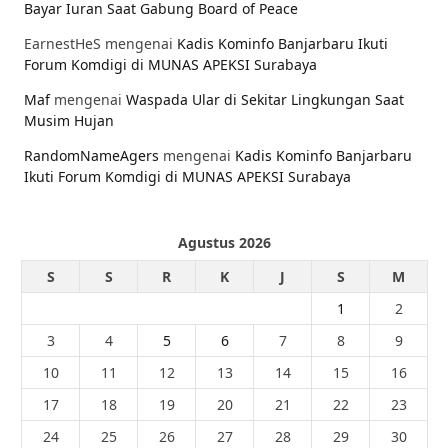
Bayar Iuran Saat Gabung Board of Peace
EarnestHeS
mengenai
Kadis Kominfo Banjarbaru Ikuti
Forum Komdigi di MUNAS APEKSI Surabaya
Maf
mengenai
Waspada Ular di Sekitar Lingkungan Saat
Musim Hujan
RandomNameAgers
mengenai
Kadis Kominfo Banjarbaru
Ikuti Forum Komdigi di MUNAS APEKSI Surabaya
Agustus 2026
S
S
R
K
J
S
M
1
2
3
4
5
6
7
8
9
10
11
12
13
14
15
16
17
18
19
20
21
22
23
24
25
26
27
28
29
30