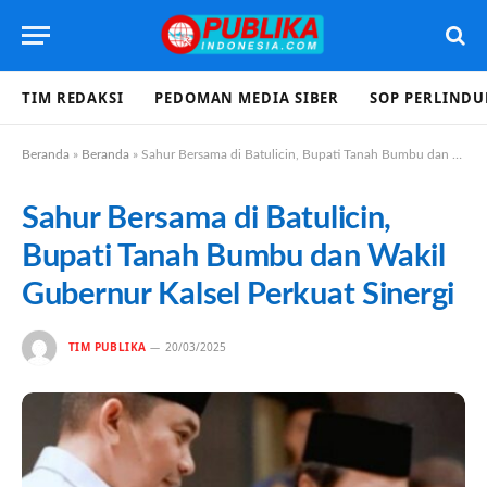
TIM REDAKSI
PEDOMAN MEDIA SIBER
SOP PERLIND
Beranda
»
Beranda
»
Sahur Bersama di Batulicin, Bupati Tanah Bumbu dan Wakil Gubernur Kalsel Perkuat Sinergi
Sahur Bersama di Batulicin,
Bupati Tanah Bumbu dan Wakil
Gubernur Kalsel Perkuat Sinergi
TIM PUBLIKA
20/03/2025