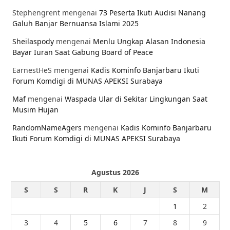
Stephengrent
mengenai
73 Peserta Ikuti Audisi Nanang
Galuh Banjar Bernuansa Islami 2025
Sheilaspody
mengenai
Menlu Ungkap Alasan Indonesia
Bayar Iuran Saat Gabung Board of Peace
EarnestHeS
mengenai
Kadis Kominfo Banjarbaru Ikuti
Forum Komdigi di MUNAS APEKSI Surabaya
Maf
mengenai
Waspada Ular di Sekitar Lingkungan Saat
Musim Hujan
RandomNameAgers
mengenai
Kadis Kominfo Banjarbaru
Ikuti Forum Komdigi di MUNAS APEKSI Surabaya
Agustus 2026
S
S
R
K
J
S
M
1
2
3
4
5
6
7
8
9