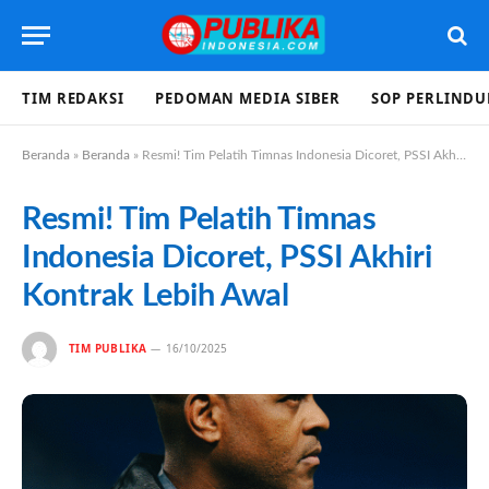
TIM REDAKSI
PEDOMAN MEDIA SIBER
SOP PERLIND
Beranda
»
Beranda
»
Resmi! Tim Pelatih Timnas Indonesia Dicoret, PSSI Akhiri Kontrak Lebih Awal
Resmi! Tim Pelatih Timnas
Indonesia Dicoret, PSSI Akhiri
Kontrak Lebih Awal
TIM PUBLIKA
16/10/2025