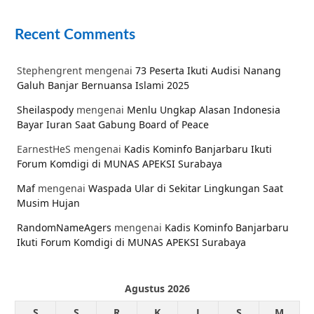
Recent Comments
Stephengrent
mengenai
73 Peserta Ikuti Audisi Nanang
Galuh Banjar Bernuansa Islami 2025
Sheilaspody
mengenai
Menlu Ungkap Alasan Indonesia
Bayar Iuran Saat Gabung Board of Peace
EarnestHeS
mengenai
Kadis Kominfo Banjarbaru Ikuti
Forum Komdigi di MUNAS APEKSI Surabaya
Maf
mengenai
Waspada Ular di Sekitar Lingkungan Saat
Musim Hujan
RandomNameAgers
mengenai
Kadis Kominfo Banjarbaru
Ikuti Forum Komdigi di MUNAS APEKSI Surabaya
Agustus 2026
S
S
R
K
J
S
M