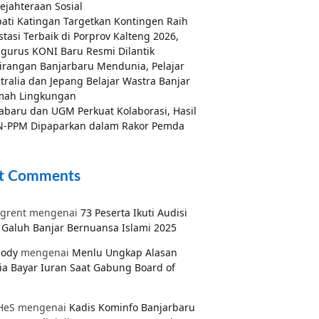
ejahteraan Sosial
ati Katingan Targetkan Kontingen Raih
stasi Terbaik di Porprov Kalteng 2026,
gurus KONI Baru Resmi Dilantik
irangan Banjarbaru Mendunia, Pelajar
tralia dan Jepang Belajar Wastra Banjar
mah Lingkungan
abaru dan UGM Perkuat Kolaborasi, Hasil
-PPM Dipaparkan dalam Rakor Pemda
t Comments
grent
mengenai
73 Peserta Ikuti Audisi
Galuh Banjar Bernuansa Islami 2025
pody
mengenai
Menlu Ungkap Alasan
ia Bayar Iuran Saat Gabung Board of
HeS
mengenai
Kadis Kominfo Banjarbaru