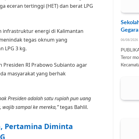
a eceran tertinggi (HET) dan berat LPG
Sekolah
Gegara
infrastruktur energi di Kalimantan
n menindak tegas oknum yang
06/08/2026
n LPG 3 kg.
PUBLIK
Teror mo
n Presiden RI Prabowo Subianto agar
Kecamata
ada masyarakat yang berhak
apak Presiden adalah satu rupiah pun uang
, wajib sampai ke mereka,”
tegas Bahlil.
 Pertamina Diminta
PG