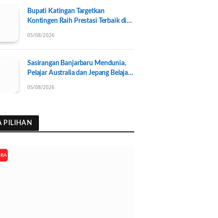
Bupati Katingan Targetkan
Kontingen Raih Prestasi Terbaik di
Porprov Kalteng 2026, Pengurus
05/08/2026
KONI Baru Resmi Dilantik
Sasirangan Banjarbaru Mendunia,
Pelajar Australia dan Jepang Belajar
Wastra Banjar Ramah Lingkungan
05/08/2026
A PILIHAN
ARA