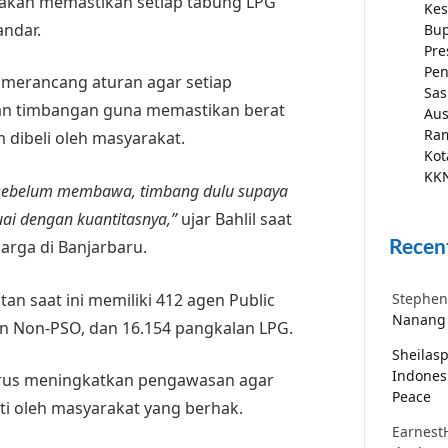
kan memastikan setiap tabung LPG
Kes
andar.
Bup
Pre
Pen
 merancang aturan agar setiap
Sas
an timbangan guna memastikan berat
Aus
Ra
 dibeli oleh masyarakat.
Kot
KKN
t sebelum membawa, timbang dulu supaya
ai dengan kuantitasnya,”
ujar Bahlil saat
rga di Banjarbaru.
Recen
tan saat ini memiliki 412 agen Public
Stephen
Nanang 
gen Non-PSO, dan 16.154 pangkalan LPG.
Sheilas
Indones
rus meningkatkan pengawasan agar
Peace
ti oleh masyarakat yang berhak.
Earnest