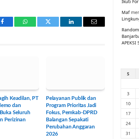
Ikuti F
Maf
men
Lingkun
Facebook
WhatsApp
Twitter
LinkedIn
Email
Random
Banjarb
APEKSI 
S
3
gih Keadilan, PT
Pelayanan Publik dan
10
demo dan
Program Prioritas Jadi
 Buka Seluruh
Fokus, Pemkab-DPRD
17
 Perizinan
Balangan Sepakati
24
Perubahan Anggaran
31
2026