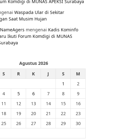
orum Komdigi di MUNAS APEKSI Surabaya
genai
Waspada Ular di Sekitar
gan Saat Musim Hujan
NameAgers
mengenai
Kadis Kominfo
aru Ikuti Forum Komdigi di MUNAS
Surabaya
Agustus 2026
S
R
K
J
S
M
1
2
4
5
6
7
8
9
11
12
13
14
15
16
18
19
20
21
22
23
25
26
27
28
29
30