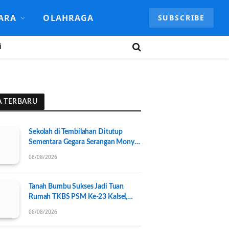
ARA
OLAHRAGA
SUBSCRIBE
i
A TERBARU
Sekolah di Tembilahan Ditutup
Sementara Gegara Serangan Monyet
Liar
06/08/2026
Tanah Bumbu Sukses Jadi Tuan
Rumah TKBS PSM Ke-23 Kalsel,
Perkuat Kolaborasi untuk
06/08/2026
Kesejahteraan Sosial