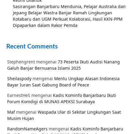
Resmi Dilantik
Sasirangan Banjarbaru Mendunia, Pelajar Australia dan
Jepang Belajar Wastra Banjar Ramah Lingkungan
Kotabaru dan UGM Perkuat Kolaborasi, Hasil KKN-PPM
Dipaparkan dalam Rakor Pemda
Recent Comments
Stephengrent
mengenai
73 Peserta Ikuti Audisi Nanang
Galuh Banjar Bernuansa Islami 2025
Sheilaspody
mengenai
Menlu Ungkap Alasan Indonesia
Bayar Iuran Saat Gabung Board of Peace
EarnestHeS
mengenai
Kadis Kominfo Banjarbaru Ikuti
Forum Komdigi di MUNAS APEKSI Surabaya
Maf
mengenai
Waspada Ular di Sekitar Lingkungan Saat
Musim Hujan
RandomNameAgers
mengenai
Kadis Kominfo Banjarbaru