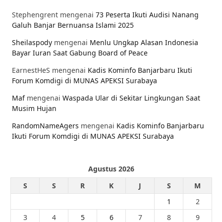
Stephengrent
mengenai
73 Peserta Ikuti Audisi Nanang
Galuh Banjar Bernuansa Islami 2025
Sheilaspody
mengenai
Menlu Ungkap Alasan Indonesia
Bayar Iuran Saat Gabung Board of Peace
EarnestHeS
mengenai
Kadis Kominfo Banjarbaru Ikuti
Forum Komdigi di MUNAS APEKSI Surabaya
Maf
mengenai
Waspada Ular di Sekitar Lingkungan Saat
Musim Hujan
RandomNameAgers
mengenai
Kadis Kominfo Banjarbaru
Ikuti Forum Komdigi di MUNAS APEKSI Surabaya
Agustus 2026
S
S
R
K
J
S
M
1
2
3
4
5
6
7
8
9